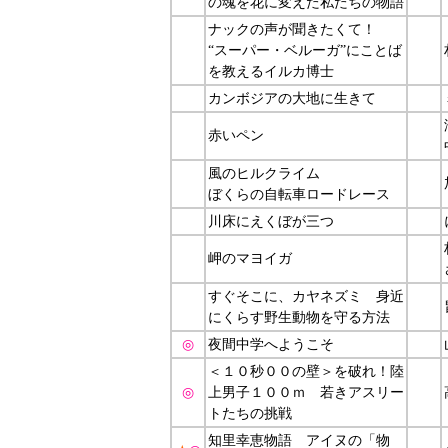
の魂を花に変えた私たちの物語
ナックの声が聞きたくて！
“スーパー・ベルーガ”にことば
を教えるイルカ博士
カンボジアの大地に生きて
赤いペン
風のヒルクライム
ぼくらの自転車ロードレース
川床にえくぼが三つ
岬のマヨイガ
すぐそこに、カヤネズミ 身近
にくらす野生動物を守る方法
◎
夜間中学へようこそ
＜１０秒００の壁＞を破れ！陸
◎
上男子１００ｍ 若きアスリー
トたちの挑戦
知里幸恵物語 アイヌの「物