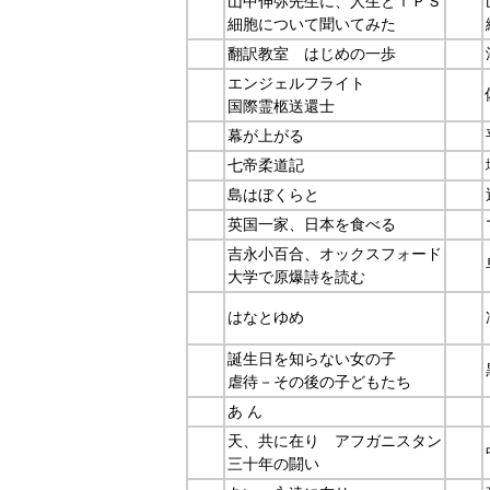
山中伸弥先生に、人生とｉＰＳ
細胞について聞いてみた
翻訳教室 はじめの一歩
エンジェルフライト
国際霊柩送還士
幕が上がる
七帝柔道記
島はぼくらと
英国一家、日本を食べる
吉永小百合、オックスフォード
大学で原爆詩を読む
はなとゆめ
誕生日を知らない女の子
虐待－その後の子どもたち
あ ん
天、共に在り アフガニスタン
三十年の闘い