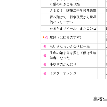
６階の引きこもり姫
ＡＢＣ！ 曙第二中学校放送部
夢へ翔けて 戦争孤児から世界
的バレリーナへ
たまたまザイール、またコンゴ
★
◎
駅鈴（はゆまのすず）
◎
ちいさなちいさなベビー服
生命の始まりを探して僕は生物
◎
学者になった
◎
小やぎのかんむり
◎
ミスターオレンジ
－ 高校