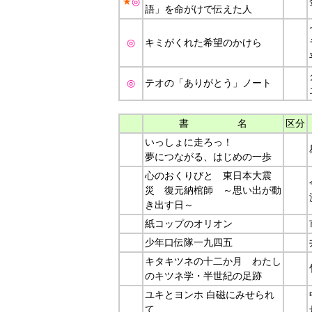
★
◎
語」を命がけで伝えた人
◎
キミがくれた希望のかけら
◎
テオの「ありがとう」ノート
書 名
区分
いっしょに走ろっ！
夢につながる、はじめの一歩
心のおくりびと 東日本大震
災 復元納棺師 ～思い出が動
き出す日～
紙コップのオリオン
少年口伝隊一九四五
キタキツネの十二か月 わたし
のキツネ学・半世紀の足跡
ユキとヨンホ 白磁にみせられ
て