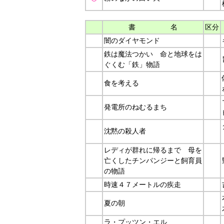
書 名
区分
闇のダイヤモンド
鉄は魔法つかい 命と地球をは
ぐくむ「鉄」物語
食を考える
発電所のねむるまち
沈黙の殺人者
レディが群れに帰るまで 母を
亡くしたチンパンジーと飼育員
の物語
時速４７メートルの疾走
夏の朝
ラ・プッツン・エル