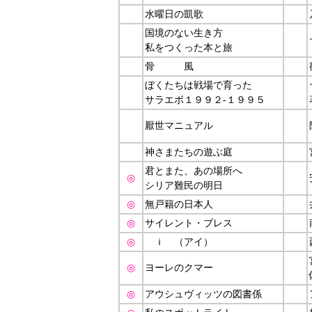
水曜日の凱歌
国境のない生き方
私をつくった本と旅
骨 風
ぼくたちは戦場で育った
サラエボ１９９２-１９９５
厭世マニュアル
神さまたちの遊ぶ庭
君とまた、あの場所へ
◎
シリア難民の明日
◎
無戸籍の日本人
◎
サイレント・ブレス
◎
ｉ （アイ）
◎
ヨーレのクマー
◎
アウシュヴィッツの図書係