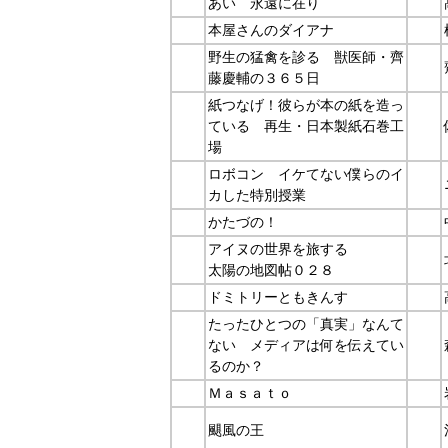
あい 永遠に在り
本屋さんのダイアナ
野生の猛禽を診る 獣医師・齊
藤慶輔の３６５日
紙つなげ！彼らが本の紙を造っ
ている 再生・日本製紙石巻工
場
ロボコン イケてない僕らのイ
カした特別授業
かたづの！
アイヌの世界を旅する
太陽の地図帖０２８
ドミトリーともきんす
たったひとつの「真実」なんて
ない メディアは何を伝えてい
るのか？
Ｍａｓａｔｏ
颶風の王