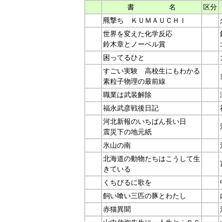
書 名
区分
羆撃ち ＫＵＭＡＵＣＨＩ
世界を変えた化学反応
鈴木章とノーベル賞
困ってるひと
すごい実験 高校生にもわかる
素粒子物理の最前線
職業は武装解除
福永武彦戦後日記
河北新報のいちばん長い日
震災下の地元紙
氷山の南
北海道の動物たちはこうして生
きている
くちびるに歌を
飼い喰い三匹の豚とわたし
赤猫異聞