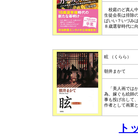
校庭のど真ん中
生徒会長は排除の
ばいい？いづみ
８歳選挙時代に
眩 （くらら）
朝井まかて
「美人画ではか
為。嫁ぐも絵師
事も投げ出して
作者として画業
ト