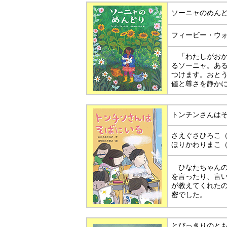
ソーニャのめん
フィービー・ウ
「わたしがおか
るソーニャ。あ
つけます。おと
値と尊さを静か
トンチンさんは
さえぐさひろこ
ほりかわりまこ
ひなたちゃんの
を言ったり、言
が教えてくれた
密でした。
とびっきりのと