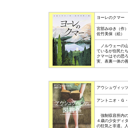
ヨーレのクマー
宮部みゆき（
佐竹美保（絵）
ノルウェーの山
ているが住民た
クマーはその恐
実、表裏一体の
アウシュヴィッ
アントニオ・Ｇ
強制収容所内の
４歳の少女ディ
の狂気と非道。