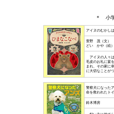
＊
小
アイヌのむかし
萱野 茂（文
どい かや（絵
アイヌの人々は
毛皮のお礼に宴
まれ、その家に
に大切なことが
警察犬になった
命を救われたト
鈴木博房