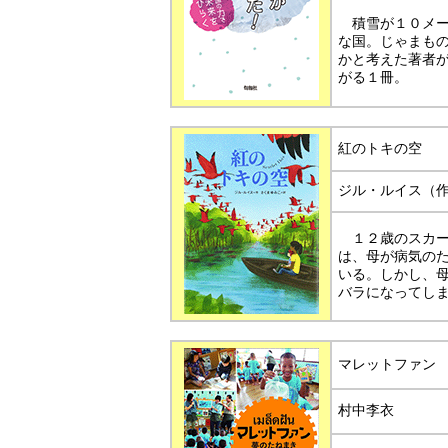
積雪が１０メー
な国。じゃまも
かと考えた著者
がる１冊。
紅のトキの空
ジル・ルイス（
１２歳のスカー
は、母が病気の
いる。しかし、
バラになってし
マレットファン
村中李衣