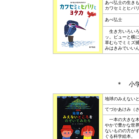
あべ弘士の生き
カワセミとヒバ
あべ弘士
生き方いろいろ
ッ。ビューと横
草むらでミミズ
みはきみでいい
＊
小
地球のみえない
てづかあけみ（
一本の大きな木
やかで豊かな世
ないものの方が
ぐる科学絵本。