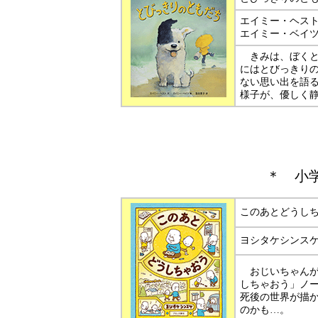
エイミー・ヘス
エイミー・ベイ
きみは、ぼくと
にはとびっきり
ない思い出を語
様子が、優しく
＊
小
このあとどうし
ヨシタケシンス
おじいちゃんが
しちゃおう」ノ
死後の世界が描
のかも…。