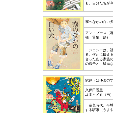
も、自分たちが
霧のなかの白い
アン・ブース（
橋 賢亀（絵）
ジェシーは、祖
る。何かに怯え
合ったある家族
の戦争と、移民
駅鈴（はゆまの
久保田香里
坂本ヒメミ（画
奈良時代、平城
する駅家（うま