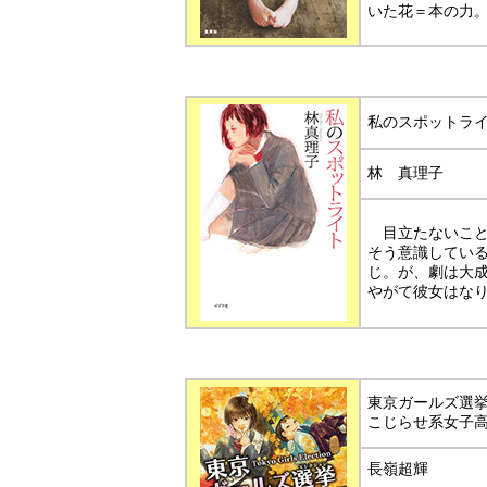
いた花＝本の力
私のスポットラ
林 真理子
目立たないこと
そう意識してい
じ。が、劇は大
やがて彼女はな
東京ガールズ選
こじらせ系女子
長嶺超輝