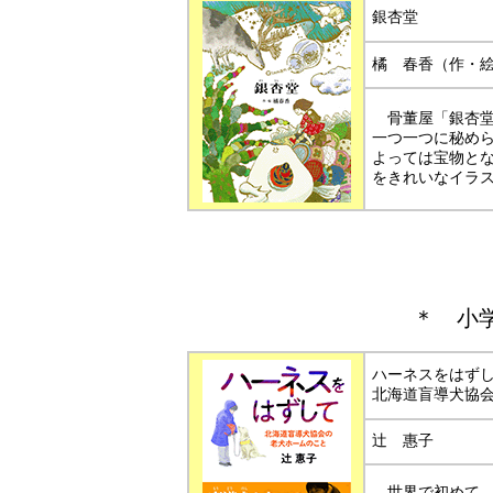
銀杏堂
橘 春香（作・
骨董屋「銀杏堂
一つ一つに秘め
よっては宝物と
をきれいなイラ
＊
小
ハーネスをはず
北海道盲導犬協
辻 惠子
世界で初めて、