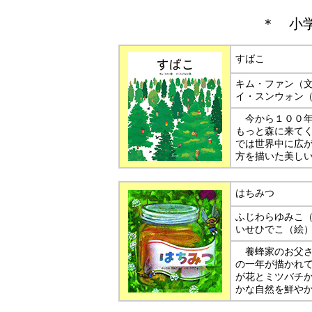
＊
小
すばこ
キム・ファン（
イ・スンウォン
今から１００年
もっと森に来て
では世界中に広
方を描いた美し
はちみつ
ふじわらゆみこ
いせひでこ（絵
養蜂家のお父さ
の一年が描かれ
が花とミツバチ
かな自然を鮮や