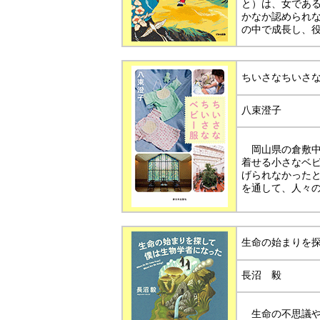
と）は、女であ
かなか認められ
の中で成長し、
ちいさなちいさ
八束澄子
岡山県の倉敷中
着せる小さなベ
げられなかった
を通して、人々
生命の始まりを
長沼 毅
生命の不思議や