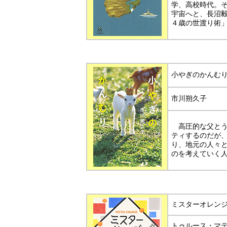
学、高校時代。
宇宙へと、長沼
４歳の世渡り術
小やぎのかんむ
市川朔久子
高圧的な父とう
ティするのだが
り、地元の人々
のを考えていく
ミスターオレン
トゥルース・マ