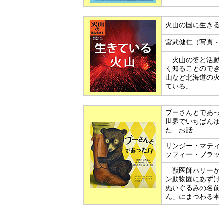
火山の国に生き
宮武健仁（写真
火山の姿と活動
く知ることので
山など北海道の
ている。
プーさんとであ
世界でいちばん
た お話
リンジー・マテ
ソフィー・ブラ
獣医師ハリーが
ン動物園にあず
ぬいぐるみの名
ん」にまつわる