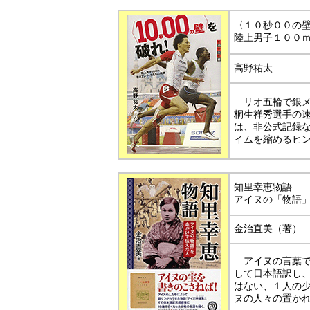
〈１０秒００の
陸上男子１００
高野祐太
リオ五輪で銀メ
桐生祥秀選手の
は、非公式記録
イムを縮めるヒ
知里幸恵物語
アイヌの「物語
金治直美（著）
アイヌの言葉で
して日本語訳し
はない、１人の
ヌの人々の置か