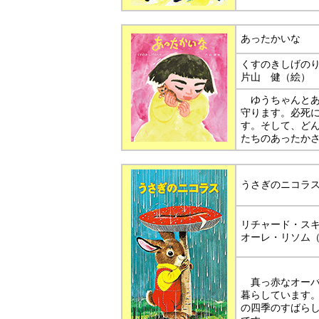
あったかいな
くすのきしげの
片山 健（絵）
ゆうちゃんとあ
守ります。必死
す。そして、ど
たちのあったか
うさぎのニコラ
リチャード・ス
オーレ・リソム
真っ赤なオーバ
暮らしています
の四季のすばら