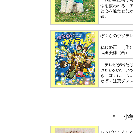
飼い主に捨てら
命を救われる。
と心を通わせな
録。
ぼくらのウソテ
ねじめ正一（
武田美穂（画）
テレビが出たば
けたいのか、い
き、ぼくは、つ
たぼくは茶ダン
＊
小
レシピにたくし