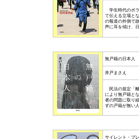
学生時代のボラ
て伝える立場と
の報道の外側で
声に耳を傾け、
無戸籍の日本人
井戸まさえ
民法の規定「離
により無戸籍と
者の問題に取り
ずの戸籍が無い
サイレント・ブ