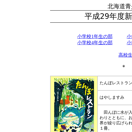
北海道青
平成29年度
小学校1年生の部
小
小学校4年生の部
小
高校
たんぼレストラ
はやしますみ
田んぼに水が入
わりとともに、
界が繰り広げら
１冊。