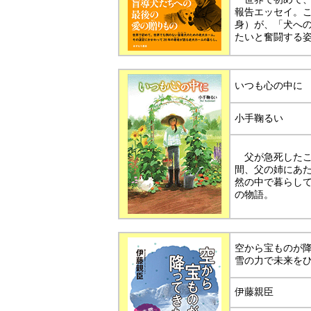
報告エッセイ。
身）が、「犬へ
たいと奮闘する
いつも心の中に
小手鞠るい
父が急死したこ
間、父の姉にあ
然の中で暮らし
の物語。
空から宝ものが
雪の力で未来を
伊藤親臣