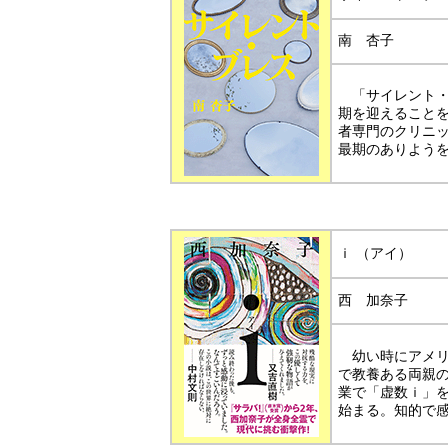
南 杏子
「サイレント・
期を迎えること
者専門のクリニ
最期のありよう
ｉ （アイ）
西 加奈子
幼い時にアメリ
で教養ある両親
業で「虚数ｉ」
始まる。知的で