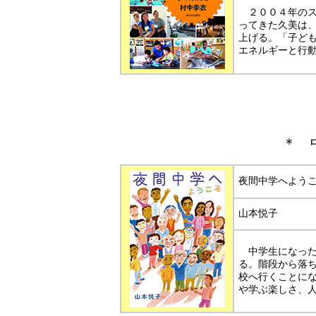
２００４年のス
ってきた久美は
上げる。「子ど
エネルギーと行
＊
夜間中学へよう
山本悦子
中学生になった
る。階段から落
校へ行くことに
や学ぶ楽しさ、