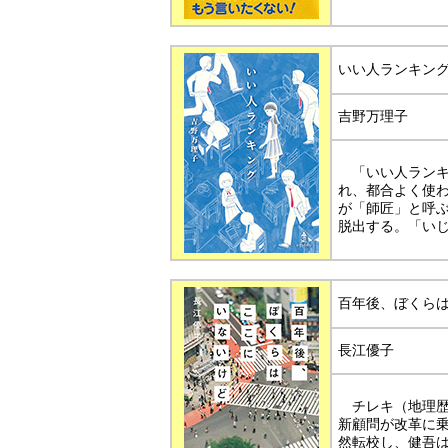
いい人ランキン
吉野万理子
「いい人ランキ
れ、都合よく使
が「師匠」と呼
脱出する。「い
百年後、ぼくら
長江優子
チレキ（地理歴
新顧問が改革に
然転校し、健吾