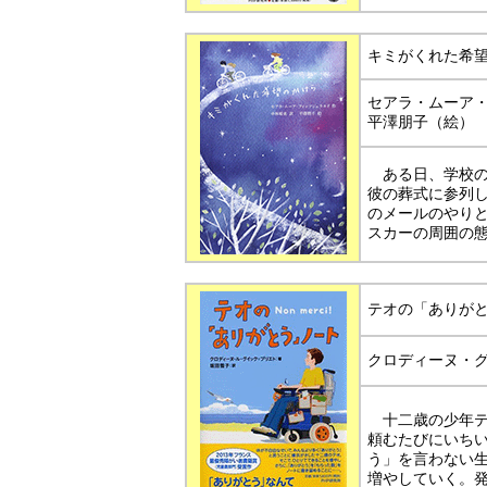
キミがくれた希
セアラ・ムーア
平澤朋子（絵）
ある日、学校の
彼の葬式に参列
のメールのやり
スカーの周囲の
テオの「ありが
クロディーヌ・
十二歳の少年テ
頼むたびにいち
う」を言わない
増やしていく。