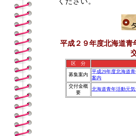
ください。
平成２９年度北海道青
区 分
平成29年度北海道
募集案内
案内
交付金概
北海道青年活動元気
要