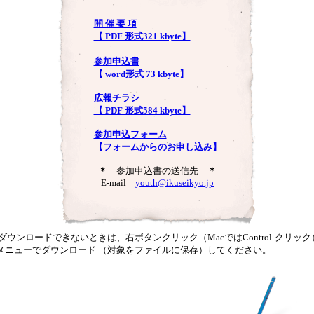
開 催 要 項
【 PDF 形式321 kbyte】
参加申込書
【 word形式 73 kbyte】
広報チラシ
【 PDF 形式584 kbyte】
参加申込フォーム
【フォームからのお申し込み】
＊
参加申込書の送信先
＊
E-mail
youth@ikuseikyo.jp
 ダウンロードできないときは、右ボタンクリック（MacではControl-クリック
メニューでダウンロード （対象をファイルに保存）してください。