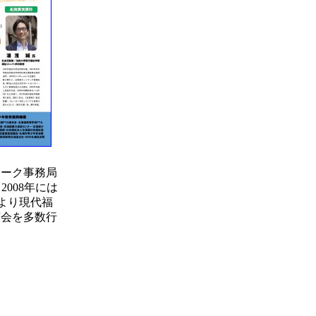
ーク事務局
008年には
年より現代福
演会を多数行