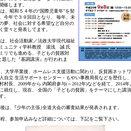
開催します。
、昭和５４年の“国際児童年”を契
、今年で３９回目となり、 毎年、未
の夢、社会に対する希望など自分の
く堂々と発表してます。
は、社会活動家／法政大学現代福祉
ミュニティ学科教授 湯浅 誠 氏
ミリでも進める、子どもの貧困対
)と題した『基調講演』が行われま
大学卒業後、ホームレス支援活動に関わり、反貧困ネットワ
法人自立 生活サポートセンター・もやい事務局長などを歴任し、2
村長、2009年から 内閣府参与(～2012年)などを経て、2014
に就任し、現在、 全国の「子どもの貧困」をテーマにした講
す。
は、｢少年の主張｣全道大会の審査結果が発表されます。
程、参加申込みなど詳細については、下記をご覧下さい。