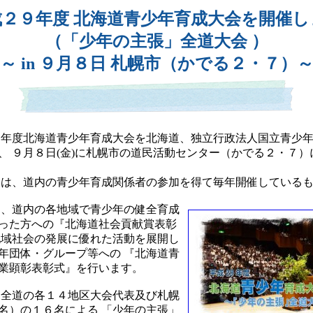
成２９年度 北海道青少年育成大会を開催し
（「少年の主張」全道大会 ）
～ in ９月８日 札幌市（かでる２・７）
度北海道青少年育成大会を北海道、独立行政法人国立青少年
、 ９月８日(金)に札幌市の道民活動センター（かでる２・７）
、道内の青少年育成関係者の参加を得て毎年開催しているも
、道内の各地域で青少年の健全育成
った方への『北海道社会貢献賞表彰
地域社会の発展に優れた活動を展開し
年団体・グループ等への 『北海道青
業顕彰表彰式』を行います。
全道の各１４地区大会代表及び札幌
名）の１６名による 「少年の主張」