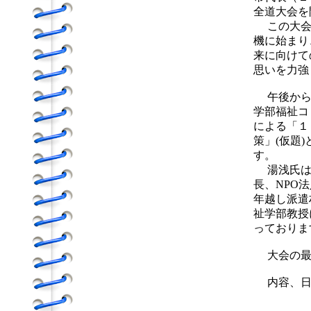
全道大会を
この大会は
機に始まり
来に向けて
思いを力強
午後から
学部福祉コ
による「１
策」(仮題
す。
湯浅氏は、
長、NPO
年越し派遣村
祉学部教授
っておりま
大会の最後
内容、日