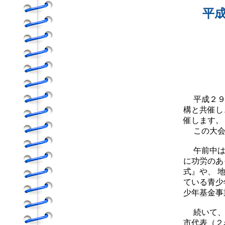
平
平成２９年
構と共催し
催します。
この大会は
午前中は
に功労のあ
式』や、 
ている青少
少年基金事
続いて、
市代表（２