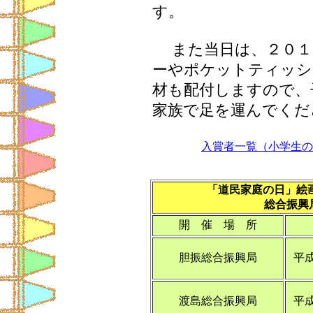
す。
また当日は、２０１
ーやポケットティッシ
材も配付しますので、
家族で足を運んでくだ
入賞者一覧（小学生の
「道民家庭の日」絵
総合振興
開 催 場 所
胆振総合振興局
平
渡島総合振興局
平