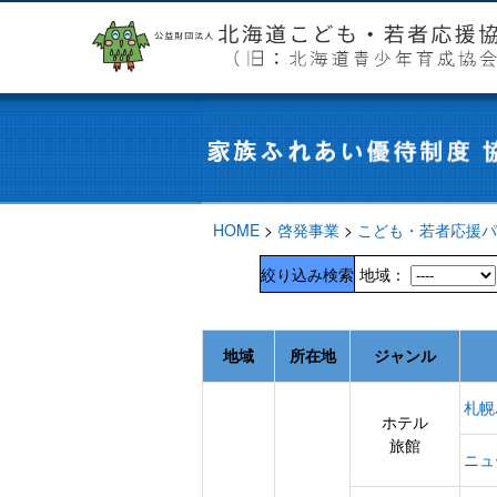
HOME
>
啓発事業
>
こども・若者応援パ
絞り込み検索
地域：
地域
所在地
ジャンル
札幌
ホテル
旅館
ニュ