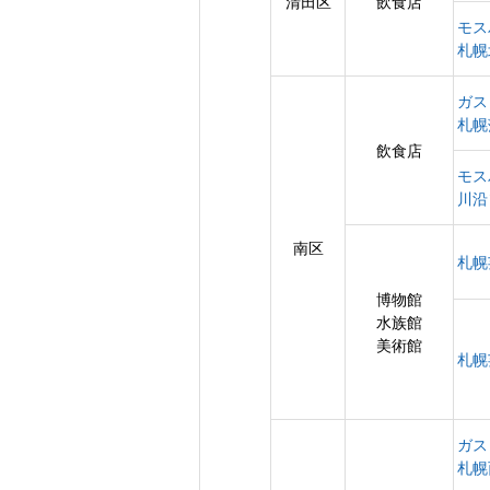
清田区
飲食店
モス
札幌
ガス
札幌
飲食店
モス
川沿
南区
札幌
博物館
水族館
美術館
札幌
ガス
札幌