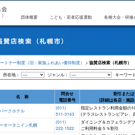
団体概要
こども・若者応援運動
各種大会・研修
ートナー制度（旧：家族ふれあい優待制度）
>
協賛店検索（札幌市）
所在地：
ジャンル：
キーワー
問合せ
割引または
名 称
電話番号
(詳細は各店・施設
(011)
指定レストラン利用金額の1
パークホテル
511-3143
(テラスレストランピアレ、
(011)
ダイニング＆カフェランデ
ーオータニイン札幌
222-1522
ご利用料金５％割引