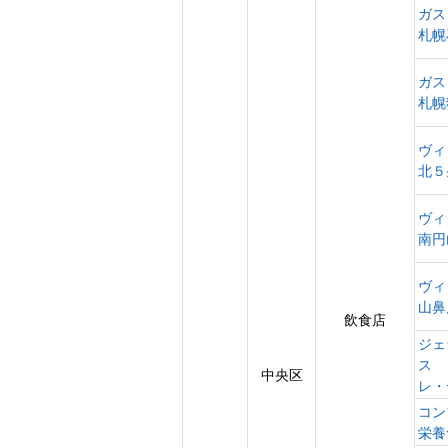
ガス
札幌
ガス
札幌
ヴィ
北５
ヴィ
南円
ヴィ
山鼻
飲食店
ジェ
ス
中央区
レ・
コン
栄養