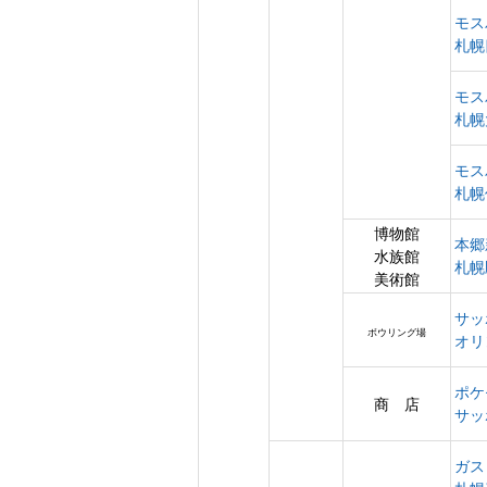
モス
札幌
モス
札幌
モス
札幌
博物館
本郷
水族館
札幌
美術館
サッ
ボウリング場
オリ
ポケ
商 店
サッ
ガス