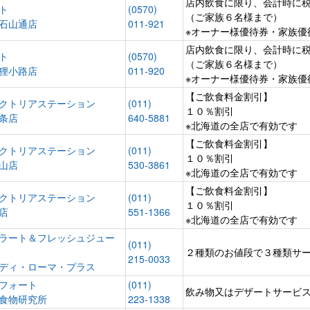
店内飲食に限り、会計時に
ト
(0570)
（ご家族６名様まで）
石山通店
011-921
※オーナー様優待券・家族優
店内飲食に限り、会計時に
ト
(0570)
（ご家族６名様まで）
狸小路店
011-
920
※オーナー様優待券・家族優
【ご飲食料金割引】
クトリアステーション
(011)
１０％割引
条店
640-5881
※北海道の全店で有効です
【ご飲食料金割引】
クトリアステーション
(011)
１０％割引
山店
530-3861
※北海道の全店で有効です
【ご飲食料金割引】
クトリアステーション
(011)
１０％割引
店
551-1366
※北海道の全店で有効です
ラート＆フレッシュジュー
(011)
２種類のお値段で３種類サ
215-0033
ディ・ローマ・プラス
フォート
(011)
飲み物又はデザートサービ
食物研究所
223-1338