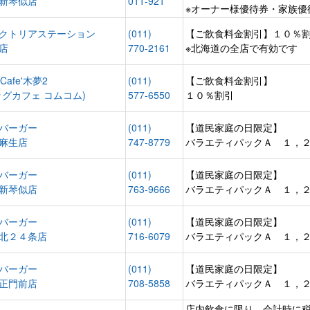
新琴似店
011-921
※オーナー様優待券・家族優
クトリアステーション
(011)
【ご飲食料金割引】１０％
店
770-2161
※北海道の全店で有効です
 Cafe'木夢2
(011)
【ご飲食料金割引】
ッグカフェ コムコム)
577-6550
１０％割引
バーガー
(011)
【道民家庭の日限定】
麻生店
747-8779
バラエティパックＡ １，
バーガー
(011)
【道民家庭の日限定】
新琴似店
763-9666
バラエティパックＡ １，
バーガー
(011)
【道民家庭の日限定】
北２４条店
716-6079
バラエティパックＡ １，
バーガー
(011)
【道民家庭の日限定】
正門前店
708-5858
バラエティパックＡ １，
店内飲食に限り、会計時に