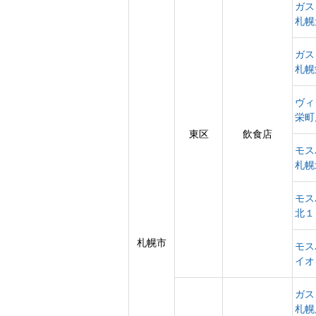
ガス
札幌
ガス
札幌
ヴィ
栄町
東区
飲食店
モス
札幌
モス
北１
札幌市
モス
イオ
ガス
札幌