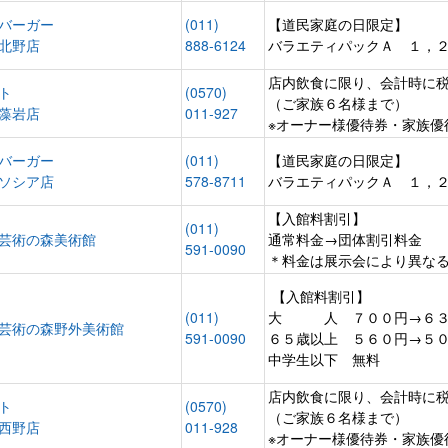
バーガー
(011)
【道民家庭の日限定】
北野店
888-6124
バラエティパックＡ １，
店内飲食に限り、会計時に
ト
(0570)
（ご家族６名様まで）
藻岩店
011-927
※オーナー様優待券・家族優
バーガー
(011)
【道民家庭の日限定】
ソシア店
578-8711
バラエティパックＡ １，
【入館料割引】
(011)
芸術の森美術館
通常料金→団体割引料金
591-0090
＊料金は展示会により異な
【入館料割引】
(011)
大 人 ７００円→６３
芸術の森野外美術館
591-0090
６５歳以上 ５６０円→５
中学生以下 無料
店内飲食に限り、会計時に
ト
(0570)
（ご家族６名様まで）
西野店
011-928
※オーナー様優待券・家族優