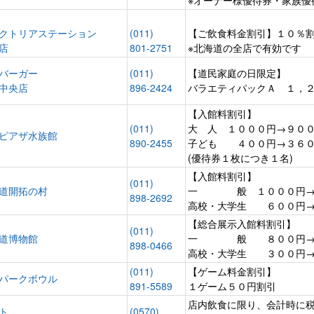
クトリアステーション
(011)
【ご飲食料金割引】１０％
店
801-2751
※北海道の全店で有効です
バーガー
(011)
【道民家庭の日限定】
中央店
896-2424
バラエティパックＡ １，
【入館料割引】
(011)
大 人 １０００円→９０
ピアザ水族館
890-2455
子ども ４００円→３６
(優待券１枚につき１名)
【入館料割引】
(011)
道開拓の村
一 般 １０００円→
898-2692
高校・大学生 ６００円→
【総合展示入館料割引】
(011)
道博物館
一 般 ８００円→
898-0466
高校・大学生 ３００円→
(011)
【ゲーム料金割引】
パークボウル
891-5589
１ゲーム５０円割引
店内飲食に限り、会計時に
ト
(0570)