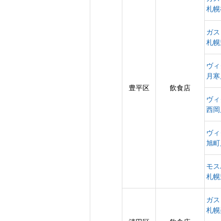
札幌
ガス
札幌
ヴィ
月寒
豊平区
飲食店
ヴィ
西岡
ヴィ
旭町
モス
札幌
ガス
札幌