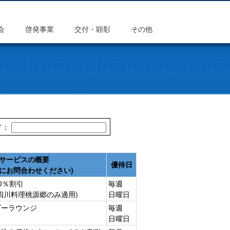
会
啓発事業
交付・顕彰
その他
ド：
サービスの概要
優待日
にお問合わせください)
0％割引
毎週
四川料理桃源郷のみ適用)
日曜日
ブーラウンジ
毎週
日曜日