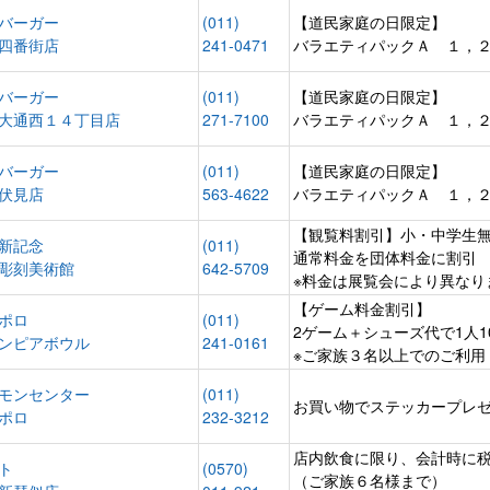
バーガー
(011)
【道民家庭の日限定】
四番街店
241-0471
バラエティパックＡ １，
バーガー
(011)
【道民家庭の日限定】
大通西１４丁目店
271-7100
バラエティパックＡ １，
バーガー
(011)
【道民家庭の日限定】
伏見店
563-4622
バラエティパックＡ １，
【観覧料割引】小・中学生
新記念
(011)
通常料金を団体料金に割引
彫刻美術館
642-5709
※料金は展覧会により異なり
【ゲーム料金割引】
ポロ
(011)
2ゲーム＋シューズ代で1人10
ンピアボウル
241-0161
※ご家族３名以上でのご利用
モンセンター
(011)
お買い物でステッカープレ
ポロ
232-3212
店内飲食に限り、会計時に
ト
(0570)
（ご家族６名様まで）