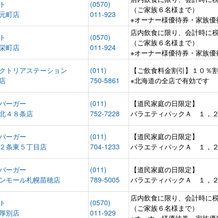
ト
(0570)
（ご家族６名様まで）
元町店
011-923
※オーナー様優待券・家族優
店内飲食に限り、会計時に
ト
(0570)
（ご家族６名様まで）
栄町店
011-924
※オーナー様優待券・家族優
クトリアステーション
(011)
【ご飲食料金割引】１０％
店
750-5861
※北海道の全店で有効です
バーガー
(011)
【道民家庭の日限定】
北４８条店
752-7228
バラエティパックＡ １，
バーガー
(011)
【道民家庭の日限定】
２条東５丁目店
704-1233
バラエティパックＡ １，
バーガー
(011)
【道民家庭の日限定】
ンモール札幌苗穂店
789-5005
バラエティパックＡ １，
店内飲食に限り、会計時に
ト
(0570)
（ご家族６名様まで）
厚別店
011-929
※オーナー様優待券・家族優