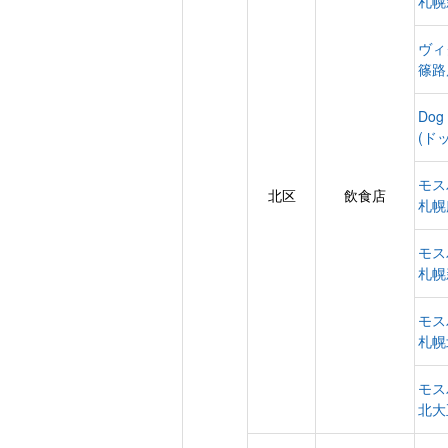
札幌
ヴィ
篠路
Dog
(ド
モス
北区
飲食店
札幌
モス
札幌
モス
札幌
モス
北大