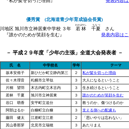
 『私が髪を切った理由』
発表内容は
優秀賞 (北海道青少年育成協会長賞)
わかばやし
ちなつ
地区 旭川市立神居東中学校 ３年
若林
千夏
さん
 『誰かのためが笑顔を生む』
発表内容はこ
－ 平成２９年度「少年の主張」全道大会発表者 －
氏 名
中学校名
学年
テーマ
坂本安侑子
新ひだか町立静内第三
２
私が髪を切った理由
佐々木理音
札幌市立琴似
３
大人になるということ
片桐 望羽
木古内町立木古内
３
生き続けるということ
若林 千夏
旭川市立神居東
３
誰かのためが笑顔を生む
谷口 萌香
安平町立追分
３
救うのか、傷つけるのか
阿部はるか
白糠町立白糠
３
支える側への配慮も
藤田 健太
江差町立江差
２
「思いやりは忘れない」
其山香那芽
北見市立瑞穂
３
あたりまえ