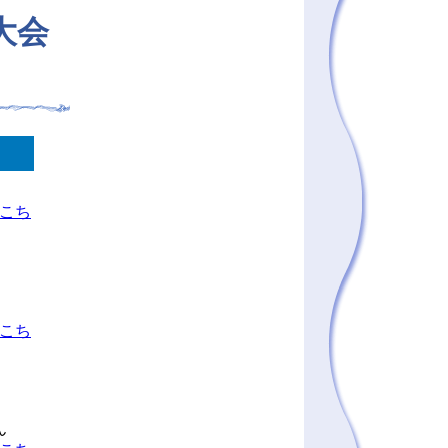
大会
こち
こち
ん