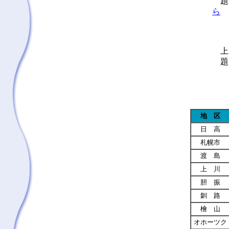
題
ら
上川
題
地 区
日 高
札幌市
渡 島
上 川
胆 振
釧 路
檜 山
オホーツク