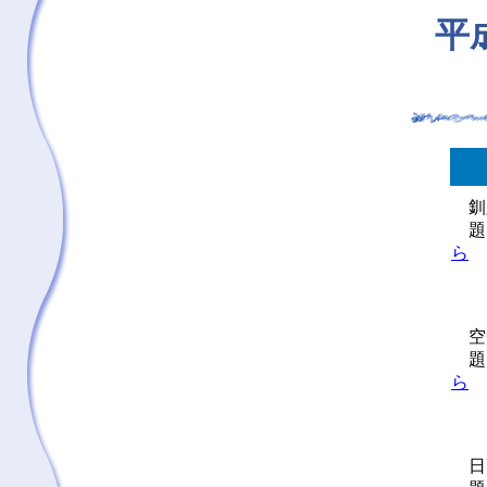
平
釧路
題
ら
空知
題
ら
日高