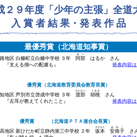
成２９年度「少年の主張」全道
入 賞 者 結 果・発 表 作 品
最優秀賞（北海道知事賞）
あべ
地区 白糠町立白糠中学校 ３年
阿部
はるか
さん
 『支える側への配慮も』
発表内容は
優秀賞（北海道教育委員会教育長賞）
わたなべ
くるみ
地区 芦別市立啓成中学校 ３年
渡部
胡桃
さん
 『左耳が教えてくれたこと』
発表内容は
優秀賞 （北海道ＰＴＡ連合会長賞）
さかもと
あゆこ
地区 新ひだか町立静内第三中学校 ２年
坂本
安侑子
さ