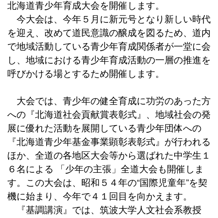
北海道青少年育成大会を開催します。
今大会は、今年５月に新元号となり新しい時代
を迎え、改めて道民意識の醸成を図るため、道内
で地域活動している青少年育成関係者が一堂に会
し、地域における青少年育成活動の一層の推進を
呼びかける場とするため開催します。
大会では、青少年の健全育成に功労のあった方
への『北海道社会貢献賞表彰式』、地域社会の発
展に優れた活動を展開している青少年団体への
『北海道青少年基金事業顕彰表彰式』が行われる
ほか、全道の各地区大会等から選ばれた中学生１
６名による 「少年の主張」全道大会も開催しま
す。この大会は、昭和５４年の“国際児童年”を契
機に始まり、今年で４１回目を向かえます。
『基調講演』では、筑波大学人文社会系教授