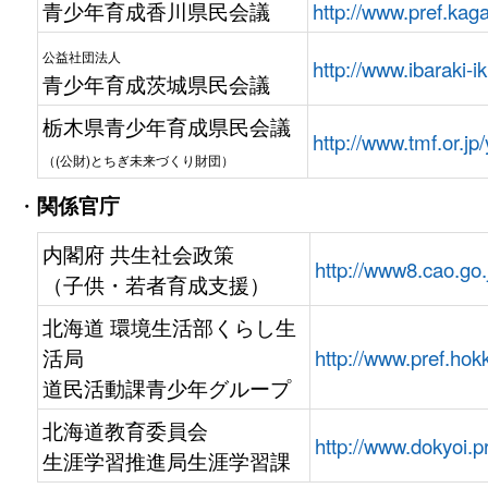
青少年育成香川県民会議
http://www.pref.kaga
公益社団法人
http://www.ibaraki-ik
青少年育成茨城県民会議
栃木県青少年育成県民会議
http://www.tmf.or.jp
（(公財)とちぎ未来づくり財団）
・
関係官庁
内閣府 共生社会政策
http://www8.cao.go.
（子供・若者育成支援）
北海道 環境生活部くらし生
活局
http://www.pref.hok
道民活動課青少年グループ
北海道教育委員会
http://www.dokyoi.p
生涯学習推進局生涯学習課