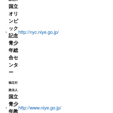
国立
オリ
ンピ
ック
・
http://nyc.niye.go.jp/
記念
青少
年総
合セ
ンタ
ー
独立行
政法人
国立
青少
・
http://www.niye.go.jp/
年教