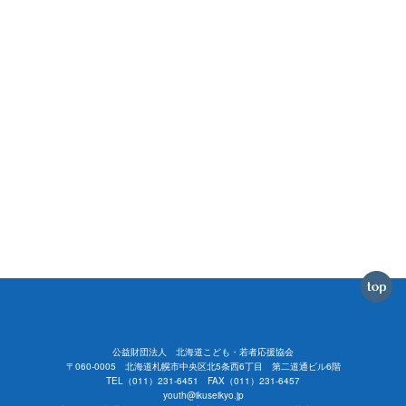
公益財団法人 北海道こども・若者応援協会
〒060-0005 北海道札幌市中央区北5条西6丁目 第二道通ビル6階
TEL（011）231-6451 FAX（011）231-6457
youth@ikuseikyo.jp