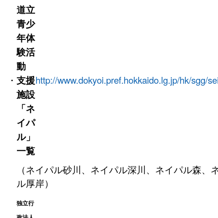
道立
青少
年体
験活
動
・
支援
http://www.dokyoi.pref.hokkaido.lg.jp/hk/sgg/s
施設
「ネ
イパ
ル」
一覧
（ネイパル砂川、ネイパル深川、ネイパル森、
ル厚岸）
独立行
政法人