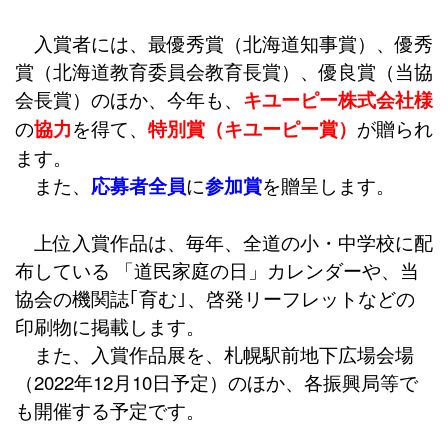
入賞者には、最優秀賞（北海道知事賞）、優秀
賞（北海道教育委員会教育長賞）、優良賞（当協
会長賞）のほか、今年も、
キユーピー株式会社様
の
協力
を得て、
特別賞（キユーピー賞）
が贈られ
ます。
また、
応募者全員
に
参加賞
を贈呈します。
上位入賞作品は、毎年、全道の小・中学校に配
布している 「道民家庭の日」カレンダーや、当
協会の機関誌｢育む｣、啓発リーフレットなどの
印刷物に掲載します。
また、入賞作品展を、札幌駅前地下広場会場
（2022年12月10日予定）のほか、各振興局等で
も開催する予定です。