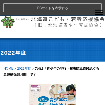
PCサイトを表示する
HOME
>
2022年度
>
7月は「青少年の非行・被害防止道民総ぐる
み運動強調月間」です