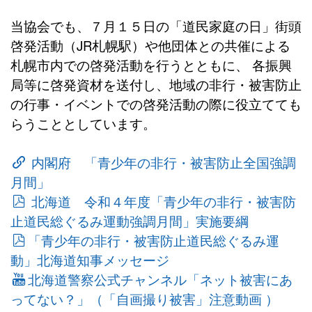
当協会でも、７月１５日の「道民家庭の日」街頭
啓発活動（JR札幌駅）や他団体との共催による
札幌市内での啓発活動を行うとともに、 各振興
局等に啓発資材を送付し、地域の非行・被害防止
の行事・イベントでの啓発活動の際に役立てても
らうこととしています。
内閣府 「青少年の非行・被害防止全国強調
月間」
北海道 令和４年度「青少年の非行・被害防
止道民総ぐるみ運動強調月間」実施要綱
「青少年の非行・被害防止道民総ぐるみ運
動」北海道知事メッセージ
北海道警察公式チャンネル「ネット被害にあ
ってない？」（「自画撮り被害」注意動画 ）