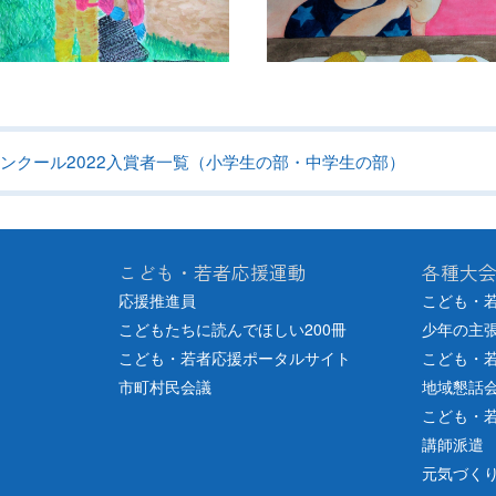
ンクール2022入賞者一覧（小学生の部・中学生の部）
こども・若者応援運動
各種大
応援推進員
こども・
こどもたちに読んでほしい200冊
少年の主
こども・若者応援ポータルサイト
こども・
市町村民会議
地域懇話
こども・
講師派遣
元気づく