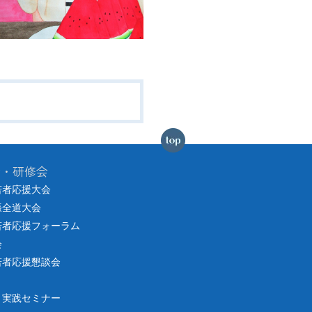
会・研修会
若者応援大会
張全道大会
若者応援フォーラム
会
若者応援懇談会
り実践セミナー