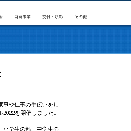
会
啓発事業
交付・顕彰
その他
2
家事や仕事の手伝いをし
2022を開催しました。
、小学生の部、中学生の