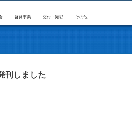
会
啓発事業
交付・顕彰
その他
発刊しました