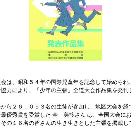
会は、昭和５４年の国際児童年を記念して始められ
ご協力により、「少年の主張」全道大会作品集を発刊
から２６，０５３名の生徒が参加し、地区大会を経
最優秀賞を受賞した 金 美怜さん は、全国大会に
、その１６名の皆さんの生き生きとした主張を掲載し