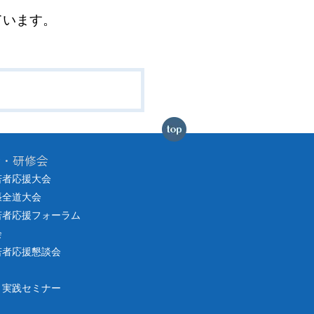
ています。
会・研修会
若者応援大会
張全道大会
若者応援フォーラム
会
若者応援懇談会
り実践セミナー