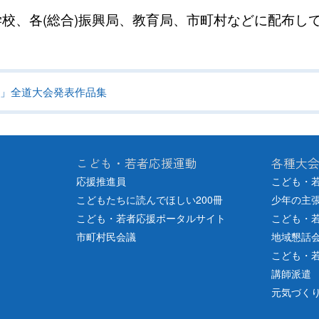
校、各(総合)振興局、教育局、市町村などに配布し
」全道大会発表作品集
こども・若者応援運動
各種大
応援推進員
こども・
こどもたちに読んでほしい200冊
少年の主
こども・若者応援ポータルサイト
こども・
市町村民会議
地域懇話
こども・
講師派遣
元気づく