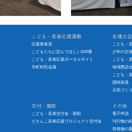
こども・若者応援運動
各種大
応援推進員
こども・
こどもたちに読んでほしい200冊
少年の主
こども・若者応援ポータルサイト
こども・
市町村民会議
地域懇話
こども・
講師派遣
元気づく
交付・顕彰
その他
こども・若者交付金・顕彰
電子申請
どさんこ若者応援プロジェクト交付金
刊行物の
啓発物の