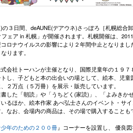
)の３日間、deAUNE(デアウネ)さっぽろ［札幌総
クフェア in 札幌」が開催されます。札幌開催は、201
型コロナウイルスの影響により２年間中止となりまし
となります。
式会社トーハンが主催となり、国際児童年の１９７
ートし、子どもと本の出会いの場として、絵本、児童
に、２万点（５万冊）を展示・販売しています。
書した「朝読」や「うちどく(家読)」、「よみきか
いるほか、絵本作家 あべ弘士さんのイベント・サ
す。なお、会場内の商品は、その場で購入することも
青少年のための２００冊
』コーナーを設置し、 優良