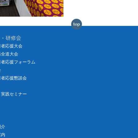
会・研修会
若者応援大会
張全道大会
若者応援フォーラム
会
若者応援懇談会
り実践セミナー
紹介
案内