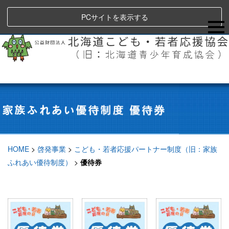
PCサイトを表示する
HOME
>
啓発事業
>
こども・若者応援パートナー制度（旧：家族
ふれあい優待制度）
>
優待券