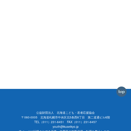
公益財団法人 北海道こども・若者応援協会
〒060-0005 北海道札幌市中央区北5条西6丁目 第二道通ビル6階
TEL（011）231-6451 FAX（011）231-6457
youth@ikuseikyo.jp