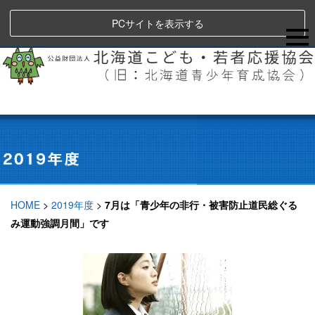
PCサイトを表示する
HOME
>
2019年度
>
7月は「青少年の非行・被害防止道民総ぐる
み運動強調月間」です