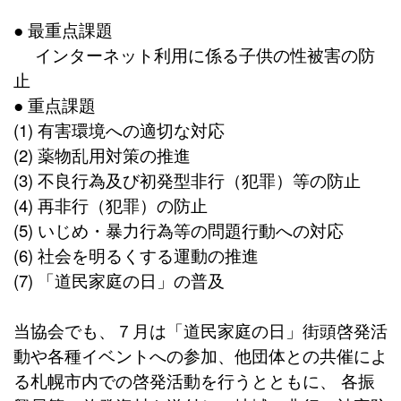
● 最重点課題
インターネット利用に係る子供の性被害の防
止
● 重点課題
(1) 有害環境への適切な対応
(2) 薬物乱用対策の推進
(3) 不良行為及び初発型非行（犯罪）等の防止
(4) 再非行（犯罪）の防止
(5) いじめ・暴力行為等の問題行動への対応
(6) 社会を明るくする運動の推進
(7) 「道民家庭の日」の普及
当協会でも、７月は「道民家庭の日」街頭啓発活
動や各種イベントへの参加、他団体との共催によ
る札幌市内での啓発活動を行うとともに、 各振