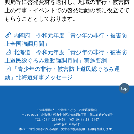
興局等に啓発資材を送付し、地域の非行・被害防
止の行事・イベントでの啓発活動の際に役立てて
もらうこととしております。
内閣府 令和元年度「青少年の非行・被害防
止全国強調月間」
北海道 令和元年度「青少年の非行・被害防
止道民総ぐるみ運動強調月間」実施要綱
「青少年の非行・被害防止道民総ぐるみ運
動」北海道知事メッセージ
公益財団法人 北海道こども・若者応援協会
〒060-0005 北海道札幌市中央区北5条西6丁目 第二道通ビル6階
TEL（011）231-6451 FAX（011）231-6457
youth@ikuseikyo.jp
本ページに記載されてる画像、文章等の無断使用・転用を禁止します。