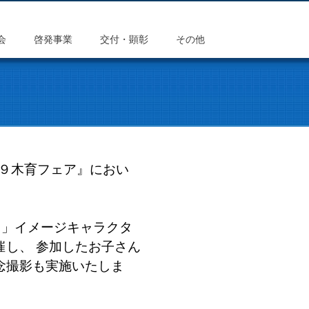
会
啓発事業
交付・顕彰
その他
９木育フェア』におい
」イメージキャラクタ
催し、 参加したお子さん
念撮影も実施いたしま