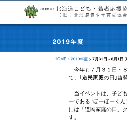
HOME
>
2019年度
>
7月31日～8月1
今年も７月３１日・８
て、｢道民家庭の日｣啓
当イベントは、子ども
ーである “ほーほーく
には「道民家庭の日」グ
す。