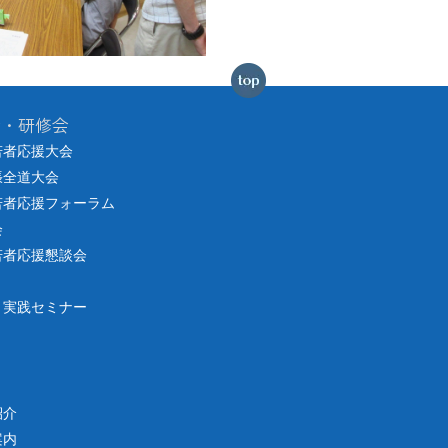
会・研修会
若者応援大会
張全道大会
若者応援フォーラム
会
若者応援懇談会
り実践セミナー
紹介
案内