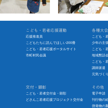
こども・若者応援運動
各種大
応援推進員
こども・
こどもたちに読んでほしい200冊
少年の主
こども・若者応援ポータルサイト
こども・
市町村民会議
地域懇話
こども・
講師派遣
元気づく
交付・顕彰
その他
こども・若者交付金・顕彰
電子申請
どさんこ若者応援プロジェクト交付金
刊行物の
啓発物の