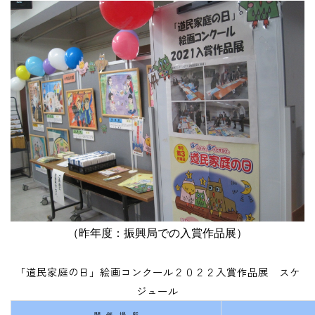
（昨年度：振興局での入賞作品展）
「道民家庭の日」絵画コンクール２０２２入賞作品展 スケ
ジュール
開 催 場 所