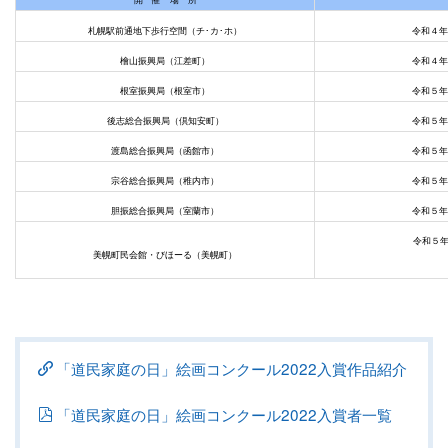
札幌駅前通地下歩行空間（チ･カ･ホ）
令和
檜山振興局（江差町）
令和４年
根室振興局（根室市）
令和５年
後志総合振興局（倶知安町）
令和５年
渡島総合振興局（函館市）
令和５年
宗谷総合振興局（稚内市）
令和５年
胆振総合振興局（室蘭市）
令和５年
令和５
美幌町民会館・びほーる（美幌町）
3
「道民家庭の日」絵画コンクール2022入賞作品紹介
「道民家庭の日」絵画コンクール2022入賞者一覧