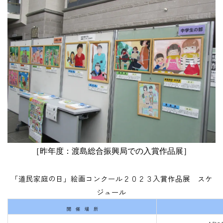
［昨年度：渡島総合振興局での入賞作品展］
「道民家庭の日」絵画コンクール２０２３入賞作品展 スケ
ジュール
開 催 場 所