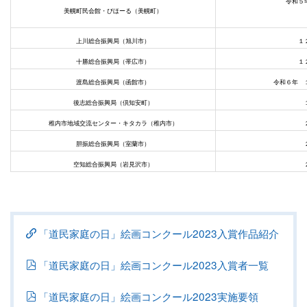
令和５
美幌町民会館・びほーる（美幌町）
７日
上川総合振興局（旭川市）
１２月１
十勝総合振興局（帯広市）
１２月１
渡島総合振興局（函館市）
令和６年 
後志総合振興局（倶知安町）
１月２９
稚内市地域交流センター・キタカラ（稚内市）
２月１
胆振総合振興局（室蘭市）
２月１
空知総合振興局（岩見沢市）
２月２６日
「道民家庭の日」絵画コンクール2023入賞作品紹介
「道民家庭の日」絵画コンクール2023入賞者一覧
「道民家庭の日」絵画コンクール2023実施要領