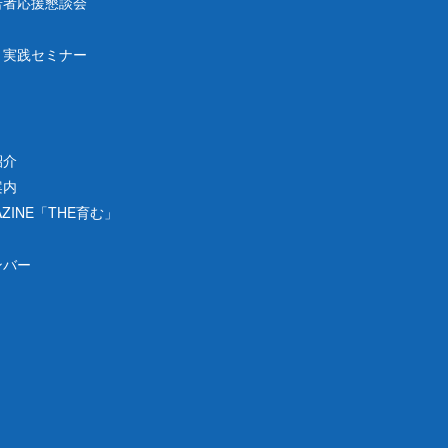
若者応援懇談会
り実践セミナー
紹介
案内
ZINE「THE育む」
ンバー