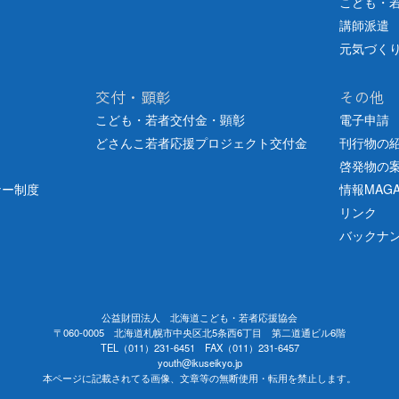
こども・
講師派遣
元気づく
交付・顕彰
その他
こども・若者交付金・顕彰
電子申請
どさんこ若者応援プロジェクト交付金
刊行物の
啓発物の
ナー制度
情報MAGA
リンク
バックナ
公益財団法人 北海道こども・若者応援協会
〒060-0005 北海道札幌市中央区北5条西6丁目 第二道通ビル6階
TEL（011）231-6451 FAX（011）231-6457
youth@ikuseikyo.jp
本ページに記載されてる画像、文章等の無断使用・転用を禁止します。