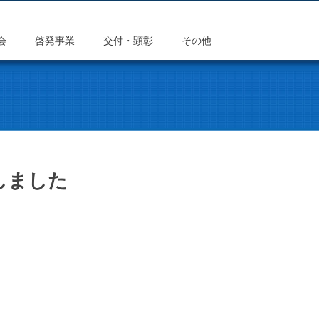
会
啓発事業
交付・顕彰
その他
しました