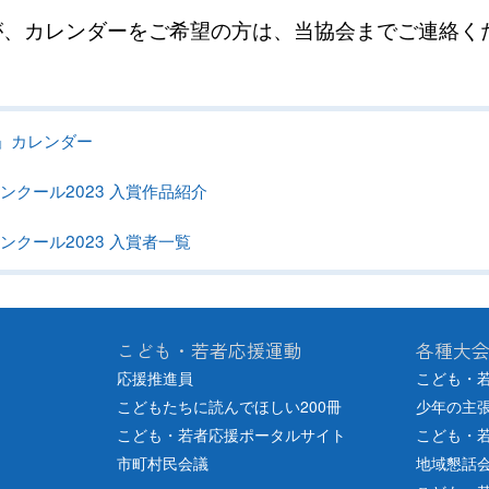
、カレンダーをご希望の方は、当協会までご連絡く
日」カレンダー
クール2023 入賞作品紹介
クール2023 入賞者一覧
こども・若者応援運動
各種大
応援推進員
こども・
こどもたちに読んでほしい200冊
少年の主
こども・若者応援ポータルサイト
こども・
市町村民会議
地域懇話