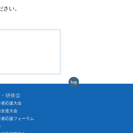
ださい。
会・研修会
若者応援大会
張全道大会
若者応援フォーラム
会