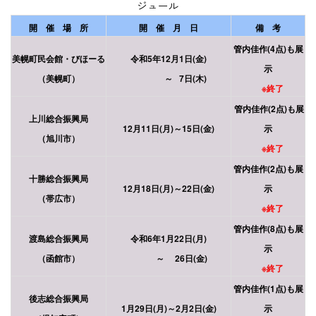
ジュール
開 催 場 所
開 催 月 日
備 考
管内佳作(4点)も展
美幌町民会館・びほーる
令和5年12月1日(金)
示
（美幌町）
～ 7日(木)
※終了
管内佳作(2点)も展
上川総合振興局
12月11日(月)～15日(金)
示
（旭川市）
※終了
管内佳作(2点)も展
十勝総合振興局
12月18日(月)～22日(金)
示
（帯広市）
※終了
管内佳作(8点)も展
渡島総合振興局
令和6年1月22日(月)
示
（函館市）
～ 26日(金)
※終了
管内佳作(1点)も展
後志総合振興局
1月29日(月)～2月2日(金)
示