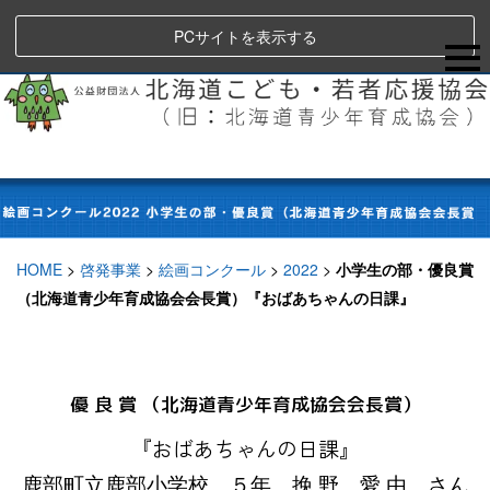
PCサイトを表示する
HOME
>
啓発事業
>
絵画コンクール
>
2022
>
小学生の部・優良賞
（北海道青少年育成協会会長賞）『おばあちゃんの日課』
優 良 賞 （北海道青少年育成協会会長賞）
『おばあちゃんの日課』
鹿部町立鹿部小学校 ５年 挽 野 愛 由 さん