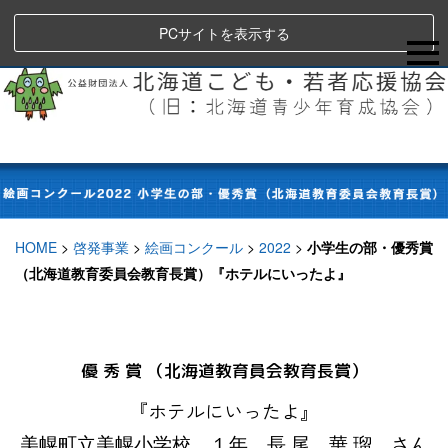
PCサイトを表示する
HOME
>
啓発事業
>
絵画コンクール
>
2022
>
小学生の部・優秀賞
（北海道教育委員会教育長賞）『ホテルにいったよ』
優 秀 賞 （北海道教育員会教育長賞）
『ホテルにいったよ』
美幌町立美幌小学校 １年 長 尾 華 瑠 さん