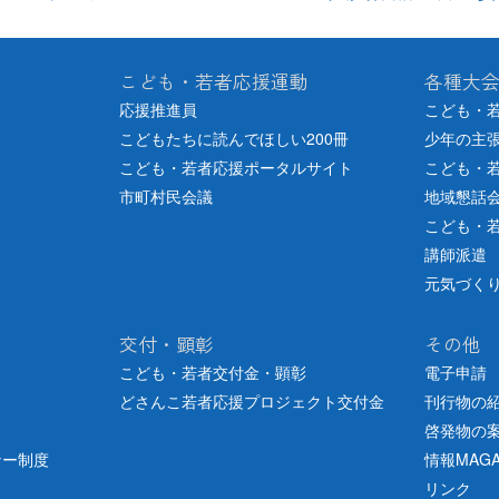
こども・若者応援運動
各種大
応援推進員
こども・
こどもたちに読んでほしい200冊
少年の主
こども・若者応援ポータルサイト
こども・
市町村民会議
地域懇話
こども・
講師派遣
元気づく
交付・顕彰
その他
こども・若者交付金・顕彰
電子申請
どさんこ若者応援プロジェクト交付金
刊行物の
啓発物の
ナー制度
情報MAGA
リンク