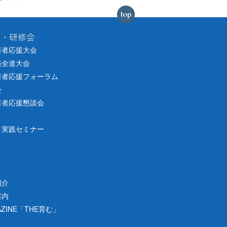
会・研修会
若者応援大会
張全道大会
若者応援フォーラム
会
若者応援懇談会
り実践セミナー
紹介
案内
ZINE「THE育む」