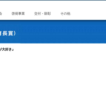
会
啓発事業
交付・顕彰
その他
が大好き』