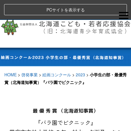
PCサイトを表示する
HOME
>
啓発事業
>
絵画コンクール
>
2023
>
小学生の部・最優秀
賞（北海道知事賞）『バラ園でピクニック』
最 優 秀 賞 （北海道知事賞）
『バラ園でピクニック』