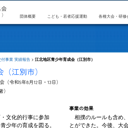
団体概要
こども・若者応援運動
各種大会・研修
交付事業 実績報告
>
江北地区青少年育成会（江別市）
会（江別市）
会（令和
5
年
8
月
12
日・
13
日）
者）
事業の効果
・文化的行事に参加
相撲のルールも含め、
い青少年の育成を図る。
とができた。今後、大