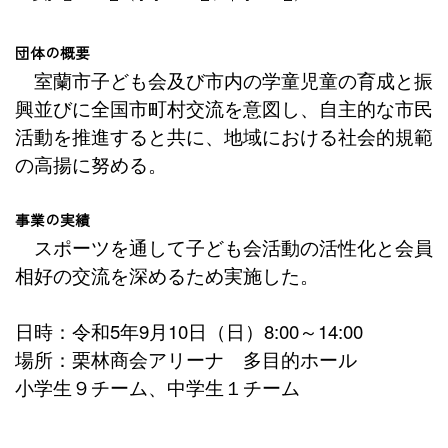
団体の概要
室蘭市子ども会及び市内の学童児童の育成と振
興並びに全国市町村交流を意図し、自主的な市民
活動を推進すると共に、地域における社会的規範
の高揚に努める。
事業の実績
スポーツを通して子ども会活動の活性化と会員
相好の交流を深めるため実施した。
日時：令和
5
年
9
月
10
日（日）
8:00
～
14:00
場所：栗林商会アリーナ 多目的ホール
小学生９チーム、中学生１チーム