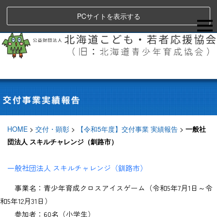
PCサイトを表示する
HOME
>
交付・顕彰
>
【令和5年度】交付事業 実績報告
>
一般社
団法人 スキルチャレンジ（釧路市）
一般社団法人 スキルチャレンジ（釧路市）
事業名：青少年育成クロスアイスゲーム（令和
5
年
7
月
1
日～令
和
5
年
12
月
31
日）
参加者：60名（小学生）