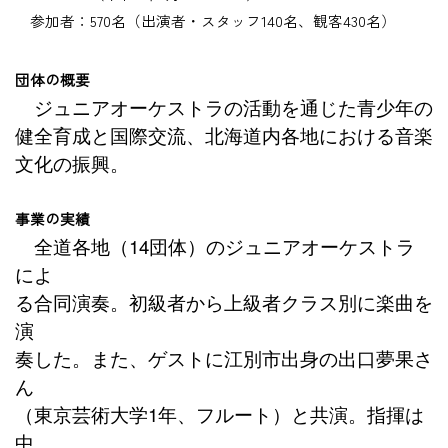
参加者：570名（出演者・スタッフ
140
名、観客
430
名）
団体の概要
ジュニアオーケストラの活動を通じた青少年の
健全育成と国際交流、北海道内各地における音楽
文化の振興。
事業の実績
全道各地（
14
団体）のジュニアオーケストラ
によ
る合同演奏。初級者から上級者クラス別に楽曲を
演
奏した。また、ゲストに江別市出身の出口夢果さ
ん
（東京芸術大学
1
年、フルート）と共演。指揮は
中