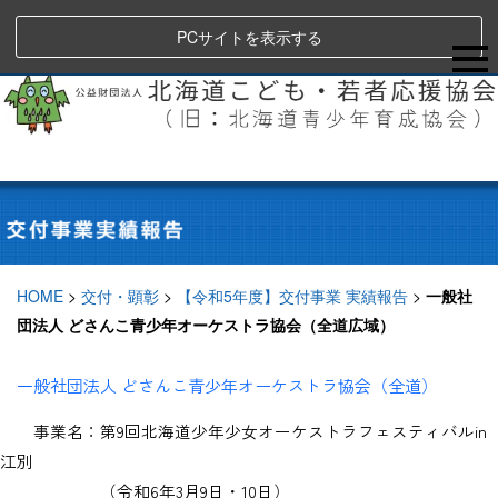
PCサイトを表示する
HOME
>
交付・顕彰
>
【令和5年度】交付事業 実績報告
>
一般社
団法人 どさんこ青少年オーケストラ協会（全道広域）
一般社団法人 どさんこ青少年オーケストラ協会（全道）
事業名：第
9
回北海道少年少女オーケストラフェスティバル
in
江別
（令和
6
年
3
月
9
日・
10
日）