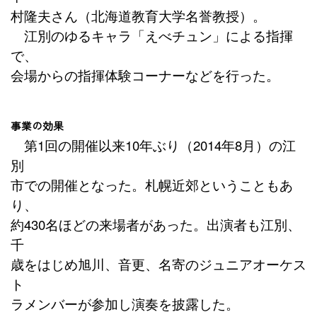
村隆夫さん（北海道教育大学名誉教授）。
江別のゆるキャラ「えべチュン」による指揮
で、
会場からの指揮体験コーナーなどを行った。
事業の効果
第1回の開催以来10年ぶり（2014年
8
月）の江
別
市での開催となった。札幌近郊ということもあ
り、
約430名ほどの来場者があった。出演者も江別、
千
歳をはじめ旭川、音更、名寄のジュニアオーケス
ト
ラメンバーが参加し演奏を披露した。