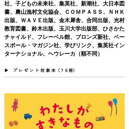
社、子どもの未来社、集英社、新潮社、大日本図
書、農山漁村文化協会、ＣＯＭＰＡＳＳ、ＮＨＫ
出版、ＷＡＶＥ出版、金木犀舎、合同出版、光村
教育図書、鈴木出版、玉川大学出版部、ひさかた
チャイルド、フレーベル館、ブロンズ新社、ベー
スボール・マガジン社、学びリンク、集英社イン
ターナショナル、ヘウレーカ（順不同）
▶ プ レ ゼ ン ト 対 象 本（７６冊）