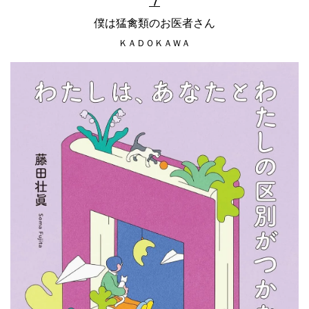
７
僕は猛禽類のお医者さん
ＫＡＤＯＫＡＷＡ