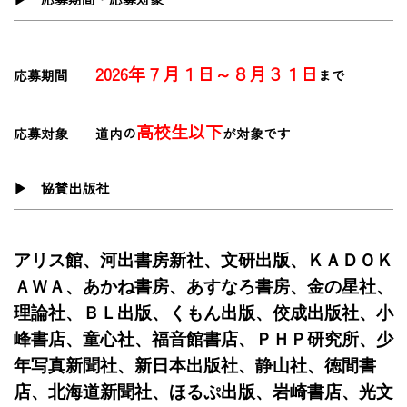
2026年７月１日～８月３１日
応募期間
まで
高校生以下
応募対象
道内の
が対象です
▶ 協賛出版社
アリス館、河出書房新社、文研出版、ＫＡＤＯＫ
ＡＷＡ、あかね書房、あすなろ書房、金の星社、
理論社、ＢＬ出版、くもん出版、佼成出版社、小
峰書店、童心社、福音館書店、ＰＨＰ研究所、少
年写真新聞社、新日本出版社、静山社、徳間書
店、北海道新聞社、ほるぷ出版、岩崎書店、光文