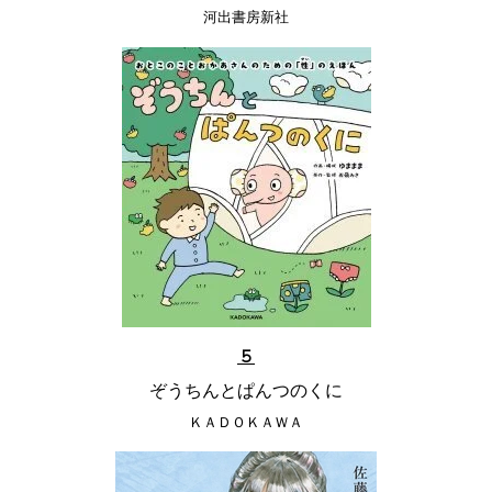
河出書房新社
５
ぞうちんとぱんつのくに
ＫＡＤＯＫＡＷＡ