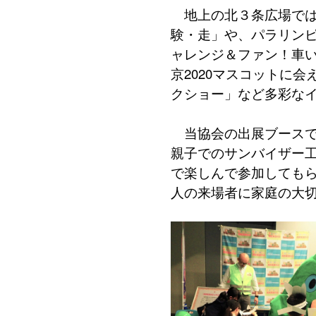
地上の北３条広場では
験・走」や、パラリン
ャレンジ＆ファン！車
京2020マスコットに
クショー」など多彩な
当協会の出展ブースで
親子でのサンバイザー
で楽しんで参加しても
人の来場者に家庭の大