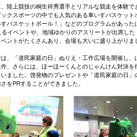
、陸上競技の桐生祥秀選手とリアルな競走を体験で
ピックスポーツの中でも人気のある車いすバスケット
いすバスケットボール！」などのプログラムがあった
会えるイベントや、地域ゆかりのアスリートが出席し
イベントがたくさんあり、会場も大いに盛り上がりま
は、「道民家庭の日」ぬりえ・工作広場を開催し、
工作、さらには、ほーほーくんとのじゃんけん対決を
らいました。啓発物のプレゼントや「道民家庭の日」
切さを
PR
することができました。