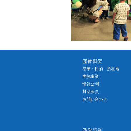
団体概要
沿革・目的・所在地
実施事業
情報公開
賛助会員
お問い合わせ
啓発事業