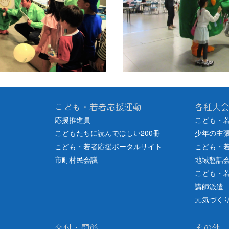
こども・若者応援運動
各種大
応援推進員
こども・
こどもたちに読んでほしい200冊
少年の主
こども・若者応援ポータルサイト
こども・
市町村民会議
地域懇話
こども・
講師派遣
元気づく
交付・顕彰
その他