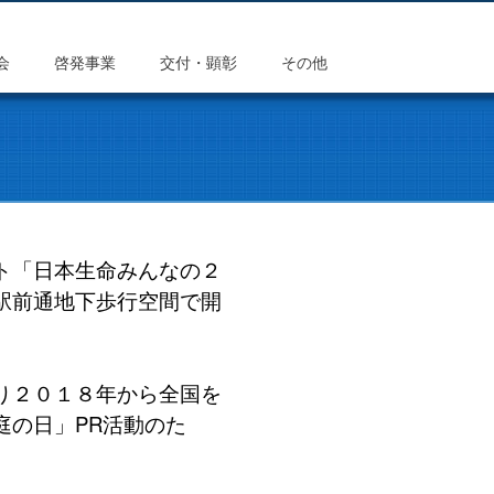
会
啓発事業
交付・顕彰
その他
ト「日本生命みんなの２
駅前通地下歩行空間で開
り２０１８年から全国を
庭の日」PR活動のた