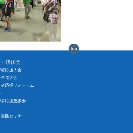
会・研修会
若者応援大会
張全道大会
若者応援フォーラム
会
若者応援懇談会
り実践セミナー