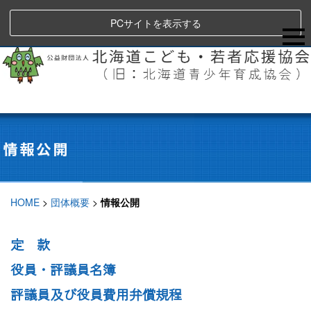
PCサイトを表示する
HOME
>
団体概要
>
情報公開
定 款
役員・評議員名簿
評議員及び役員費用弁償規程