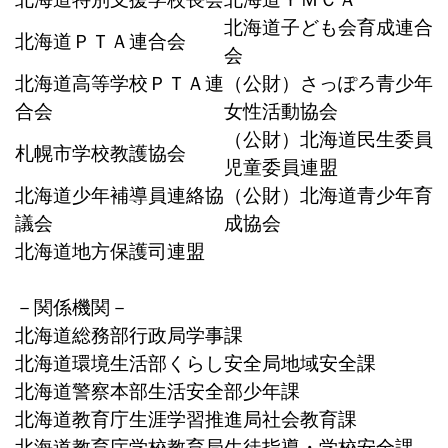
北海道子ども会育成連合
北海道ＰＴＡ連合会
会
北海道高等学校ＰＴＡ連
（公財）さっぽろ青少年
合会
女性活動協会
（公財）北海道民生委員
札幌市学校教護協会
児童委員連盟
北海道少年補導員連絡協
（公財）北海道青少年育
議会
成協会
北海道地方保護司連盟
－関係機関－
北海道総務部行政局学事課
北海道環境生活部くらし安全局地域安全課
北海道警察本部生活安全部少年課
北海道教育庁生涯学習推進局社会教育課
北海道教育庁学校教育局生徒指導・学校安全課