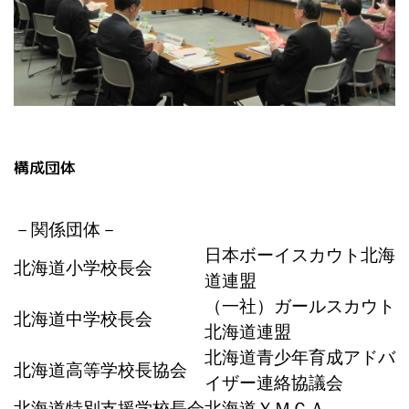
構成団体
－関係団体－
日本ボーイスカウト北海
北海道小学校長会
道連盟
（一社）ガールスカウト
北海道中学校長会
北海道連盟
北海道青少年育成アドバ
北海道高等学校長協会
イザー連絡協議会
北海道特別支援学校長会
北海道ＹＭＣＡ