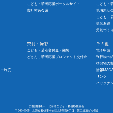
こども・若者応援ポータルサイト
こども・
市町村民会議
地域懇話
こども・
講師派遣
元気づく
交付・顕彰
その他
こども・若者交付金・顕彰
電子申請
どさんこ若者応援プロジェクト交付金
刊行物の
啓発物の
ナー制度
情報MAGA
リンク
バックナ
公益財団法人 北海道こども・若者応援協会
〒060-0005 北海道札幌市中央区北5条西6丁目 第二道通ビル6階