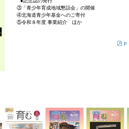
●記念誌の発行
③「青少年育成地域懇話会」の開催
④北海道青少年基金へのご寄付
⑤令和８年度 事業紹介 ほか
Ｐ