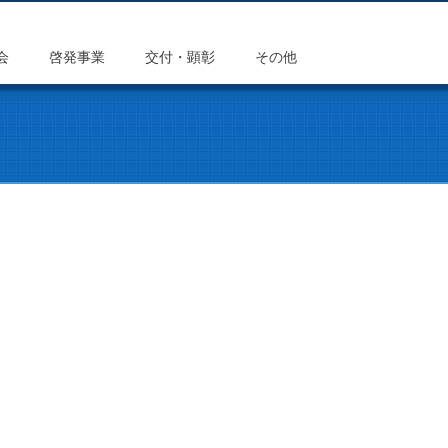
会
啓発事業
交付・顕彰
その他