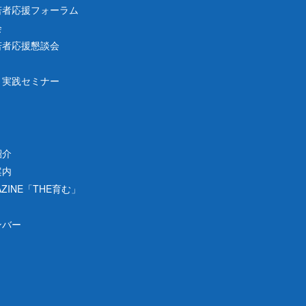
若者応援フォーラム
会
若者応援懇談会
り実践セミナー
紹介
案内
ZINE「THE育む」
ンバー