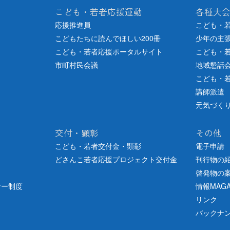
こども・若者応援運動
各種大
応援推進員
こども・
こどもたちに読んでほしい200冊
少年の主
こども・若者応援ポータルサイト
こども・
市町村民会議
地域懇話
こども・
講師派遣
元気づく
交付・顕彰
その他
こども・若者交付金・顕彰
電子申請
どさんこ若者応援プロジェクト交付金
刊行物の
啓発物の
ナー制度
情報MAGA
リンク
バックナ