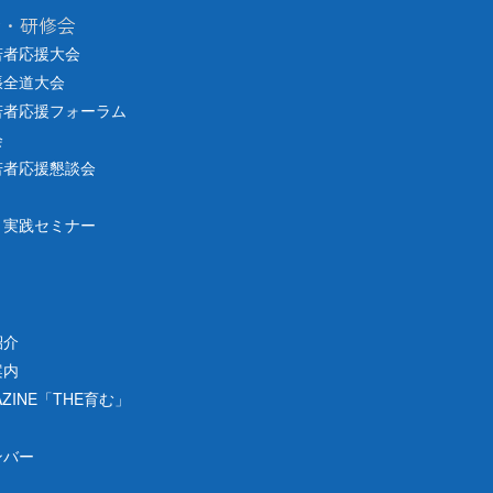
会・研修会
若者応援大会
張全道大会
若者応援フォーラム
会
若者応援懇談会
り実践セミナー
紹介
案内
ZINE「THE育む」
ンバー