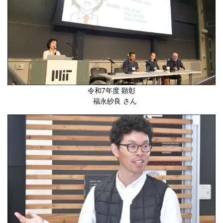
令和7年度 顕彰
福永紗良 さん