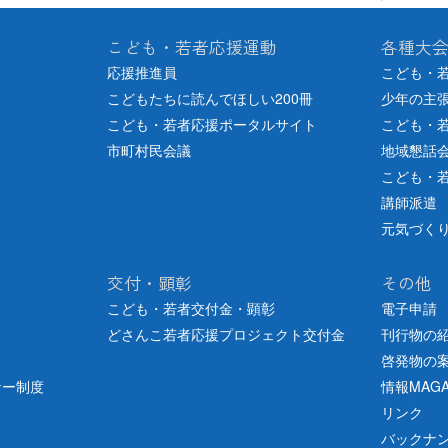
こども・若者応援運動
各種大
応援推進員
こども・
こどもたちに読んでほしい200冊
少年の主
こども・若者応援ポータルサイト
こども・
市町村民会議
地域懇話
こども・
講師派遣
元気づく
交付・顕彰
その他
こども・若者交付金・顕彰
電子申請
どさんこ若者応援プロジェクト交付金
刊行物の
啓発物の
ナー制度
情報MAGA
リンク
バックナ