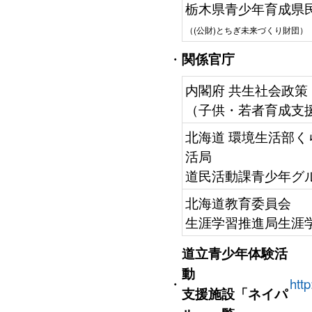
栃木県青少年育成県
（(公財)とちぎ未来づくり財団）
・
関係官庁
内閣府 共生社会政策
（子供・若者育成支
北海道 環境生活部く
活局
道民活動課青少年グ
北海道教育委員会
生涯学習推進局生涯
道立青少年体験活
動
・
htt
支援施設「ネイパ