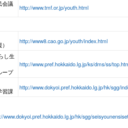
民会議
http://www.tmf.or.jp/youth.html
http://www8.cao.go.jp/youth/index.html
援）
らし生
http://www.pref.hokkaido.lg.jp/ks/dms/ss/top.ht
ループ
http://www.dokyoi.pref.hokkaido.lg.jp/hk/sgg/in
学習課
p://www.dokyoi.pref.hokkaido.lg.jp/hk/sgg/seisyounensise