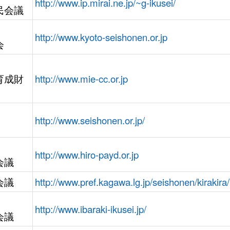
http://www.ip.mirai.ne.jp/~g-ikusei/
民会議
http://www.kyoto-seishonen.or.jp
会
育成財
http://www.mie-cc.or.jp
http://www.seishonen.or.jp/
http://www.hiro-payd.or.jp
会議
会議
http://www.pref.kagawa.lg.jp/seishonen/kirakira
http://www.ibaraki-ikusei.jp/
会議