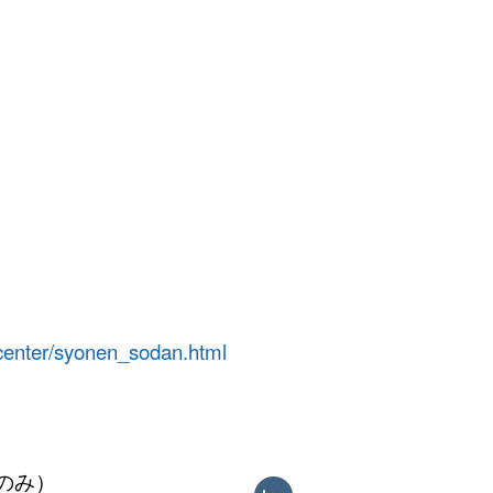
s_center/syonen_sodan.html
のみ）