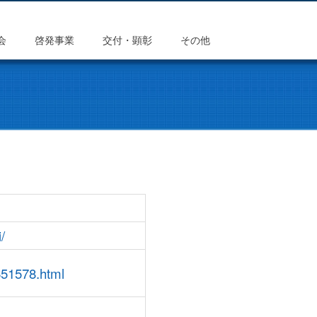
会
啓発事業
交付・顕彰
その他
/
0651578.html