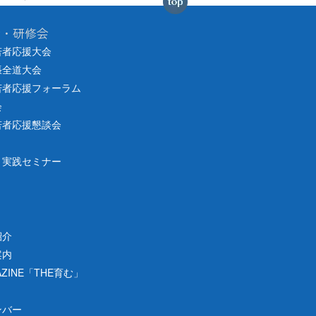
会・研修会
若者応援大会
張全道大会
若者応援フォーラム
会
若者応援懇談会
り実践セミナー
紹介
案内
ZINE「THE育む」
ンバー