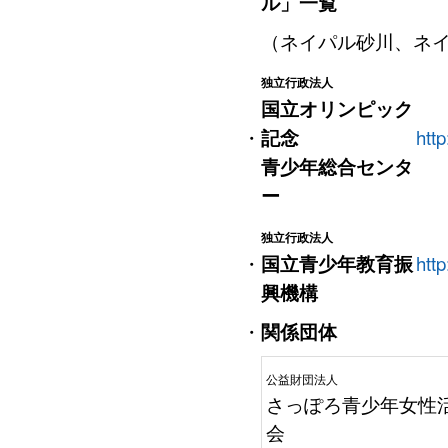
ル」一覧
（ネイパル砂川、ネ
独立行政法人
国立オリンピック
・
記念
http
青少年総合センタ
ー
独立行政法人
・
国立青少年教育振
http
興機構
・
関係団体
公益財団法人
さっぽろ青少年女性
会