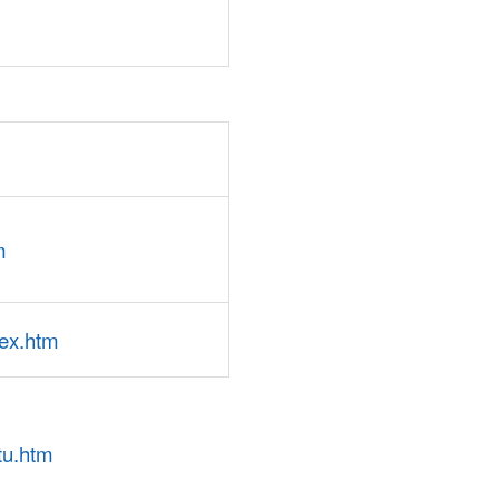
m
dex.htm
tu.htm