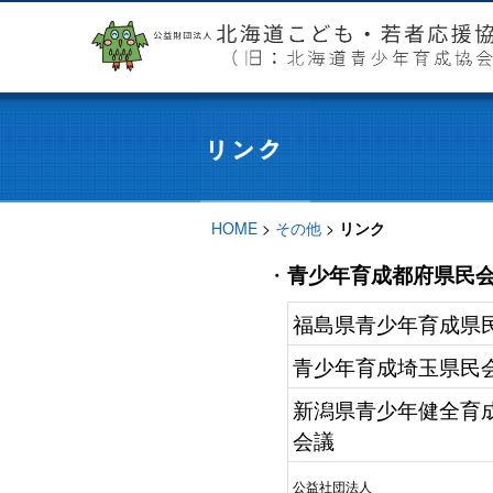
HOME
>
その他
>
リンク
・
青少年育成都府県民
福島県青少年育成県
青少年育成埼玉県民
新潟県青少年健全育
会議
公益社団法人