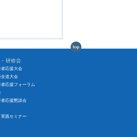
会・研修会
若者応援大会
張全道大会
若者応援フォーラム
会
若者応援懇談会
り実践セミナー