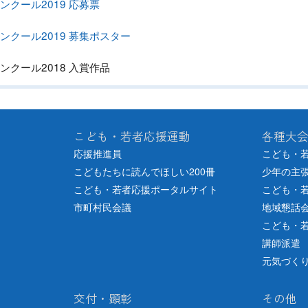
クール2019 応募票
クール2019 募集ポスター
クール2018 入賞作品
こども・若者応援運動
各種大
応援推進員
こども・
こどもたちに読んでほしい200冊
少年の主
こども・若者応援ポータルサイト
こども・
市町村民会議
地域懇話
こども・
講師派遣
元気づく
交付・顕彰
その他