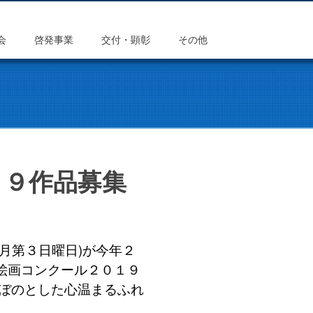
会
啓発事業
交付・顕彰
その他
１９作品募集
月第３日曜日)が今年２
絵画コンクール２０１９
のぼのとした心温まるふれ