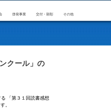
会
啓発事業
交付・顕彰
その他
コンクール」の
る 「第３１回読書感想
ます。