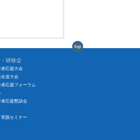
会・研修会
若者応援大会
張全道大会
若者応援フォーラム
会
若者応援懇談会
り実践セミナー