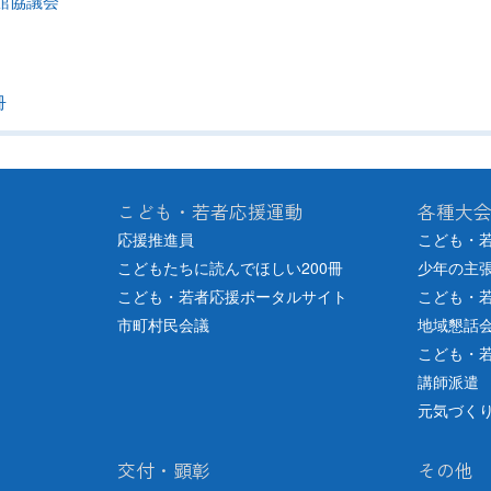
館協議会
冊
こども・若者応援運動
各種大
応援推進員
こども・
こどもたちに読んでほしい200冊
少年の主
こども・若者応援ポータルサイト
こども・
市町村民会議
地域懇話
こども・
講師派遣
元気づく
交付・顕彰
その他