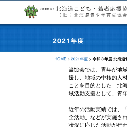
HOME
>
2021年度
>
令和３年度 北海道
当協会では、青年が地
援し、地域の中核的人
ことを目的とした「北
域活動支援として、青
近年の活動実績では、
全活動」などが実施さ
状況に応じた活動が行