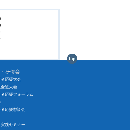
）
）
）
）
会・研修会
若者応援大会
張全道大会
若者応援フォーラム
会
若者応援懇談会
り実践セミナー