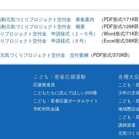
活動元気づくりプロジェクト交付金 募集案内
（PDF形式/171KB
活動元気づくりプロジェクト交付金 概要
（PDF形式/128KB
りプロジェクト交付金 申請様式（１～５号）
（Word形式/71KB
りプロジェクト交付金 申請様式（６号）
（Excel形式/38KB
元気づくりプロジェクト交付金 交付要綱
（PDF形式/370KB）
こども・若者応援運動
各種大
応援推進員
こども・
こどもたちに読んでほしい200冊
少年の主
こども・若者応援ポータルサイト
こども・
市町村民会議
地域懇話
こども・
講師派遣
元気づく