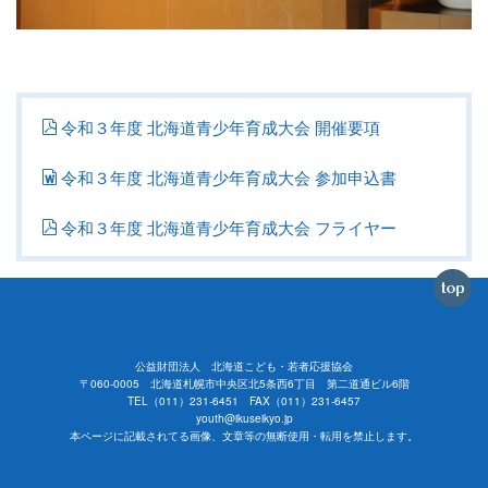
令和３年度 北海道青少年育成大会 開催要項
令和３年度 北海道青少年育成大会 参加申込書
令和３年度 北海道青少年育成大会 フライヤー
公益財団法人 北海道こども・若者応援協会
〒060-0005 北海道札幌市中央区北5条西6丁目 第二道通ビル6階
TEL（011）231-6451 FAX（011）231-6457
youth@ikuseikyo.jp
本ページに記載されてる画像、文章等の無断使用・転用を禁止します。