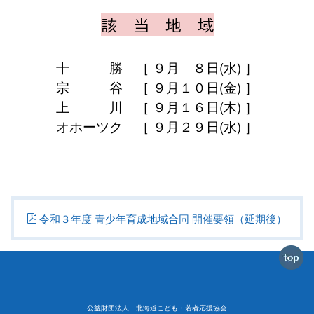
該 当 地 域
十 勝 ［ ９月 ８日(水) ］
宗 谷 ［ ９月１０日(金) ］
上 川 ［ ９月１６日(木) ］
オホーツク ［ ９月２９日(水) ］
令和３年度 青少年育成地域合同 開催要領（延期後）
公益財団法人 北海道こども・若者応援協会