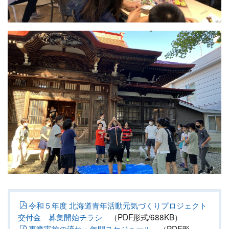
令和５年度 北海道青年活動元気づくりプロジェクト
交付金 募集開始チラシ
（PDF形式/688KB）
事業実施の流れ・年間スケジュール
（PDF形