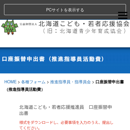
PCサイトを表示する
HOME
>
各種フォーム
>
推進指導員・指導員会
>
口座振替申出書
（推進指導員活動費）