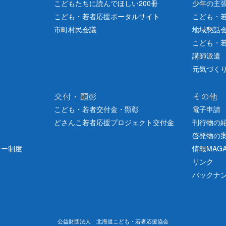
こどもたちに読んでほしい200冊
少年の主
こども・若者応援ポータルサイト
こども・
市町村民会議
地域懇話
こども・
講師派遣
元気づく
交付・顕彰
その他
こども・若者交付金・顕彰
電子申請
どさんこ若者応援プロジェクト交付金
刊行物の
啓発物の
ナー制度
情報MAGA
リンク
バックナ
公益財団法人 北海道こども・若者応援協会