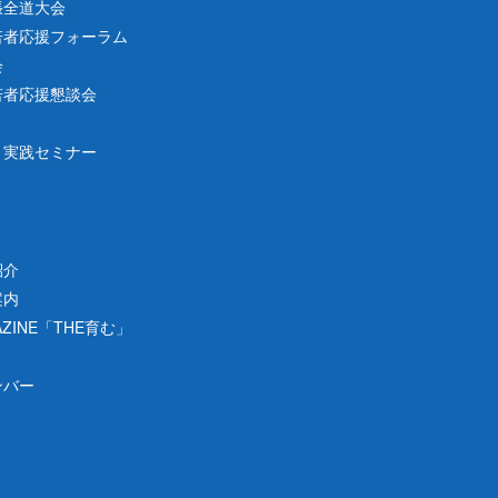
張全道大会
若者応援フォーラム
会
若者応援懇談会
り実践セミナー
紹介
案内
ZINE「THE育む」
ンバー