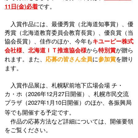
11日(金)必着
です。
入賞作品には、最優秀賞（北海道知事賞）、優
秀賞（北海道教育委員会教育長賞）、優良賞（当
協会長賞）、佳作のほか、今年も
キユーピー株式
会社様
、
北海道ＩＴ推進協会様
から
特別賞
が贈ら
れます。また、
応募の皆さん全員
に
参加賞
を贈り
ます。
入賞作品展は、札幌駅前地下広場会場 チ・
カ・ホ（2026年12月27日開催）、札幌市民交流
プラザ（2027年1月10日開催）のほか、各振興局
等でも開催する予定です。
作品の応募方法など詳細については、開催要領
をご覧ください。