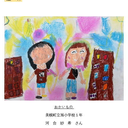
おかいもの
美幌町立旭小学校１年
河 合 紗 希 さん