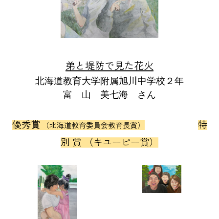
弟と堤防で見た花火
北海道教育大学附属旭川中学校２年
富 山 美七海 さん
優秀賞
特
（北海道教育委員会教育長賞）
別 賞 （キユーピー賞）