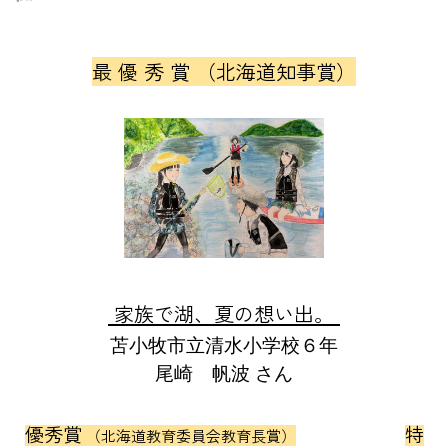
最 優 秀 賞 （北海道知事賞）
家族で湖、夏の想い出。
苫小牧市立清水小学校６年
尾崎 帆波 さん
優秀賞
特
（北海道教育委員会教育長賞）