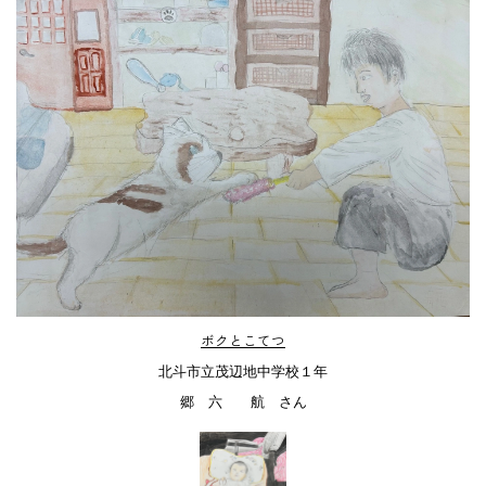
ボクとこてつ
北斗市立茂辺地中学校１年
郷 六 航 さん