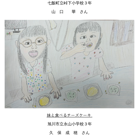
七飯町立峠下小学校３年
山 口 華 さん
妹と食べるチーズケーキ
旭川市立永山小学校３年
久 保 成 穂 さん