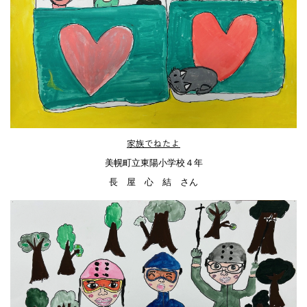
家族でねたよ
美幌町立東陽小学校４年
長 屋 心 結 さん