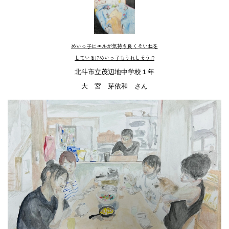
めいっ子にエルが気持ち良くそいねを
している!?めいっ子もうれしそう!?
北斗市立茂辺地中学校１年
大 宮 芽依和 さん