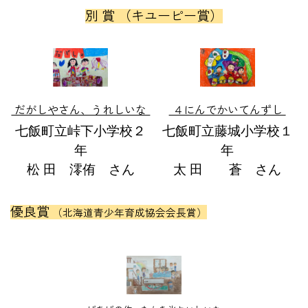
別 賞 （キユーピー賞）
だがしやさん、うれしいな
４にんでかいてんずし
七飯町立峠下小学校２
七飯町立藤城小学校１
年
年
松 田 澪侑 さん
太 田 蒼 さん
優良賞
（北海道青少年育成協会会長賞）