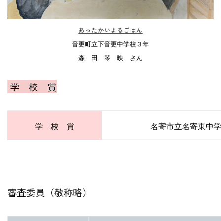
あったかいよるごはん
音更町立下音更中学校３年
森 田 琴 映 さん
学 校 賞
学 校 賞
名寄市立名寄東
中
審査委員（敬称略）