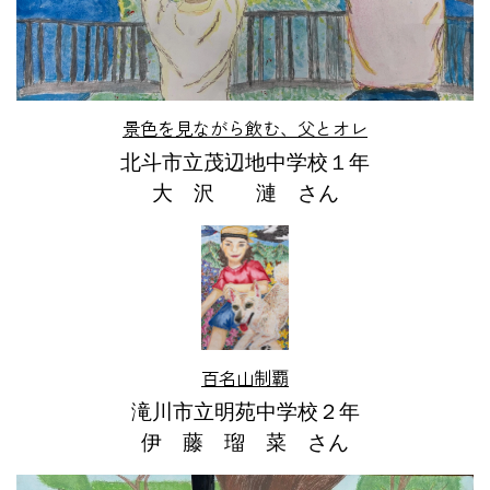
景色を見ながら飲む、父とオレ
北斗市立茂辺地中学校１年
大 沢 漣 さん
百名山制覇
滝川市立明苑中学校２年
伊 藤 瑠 菜 さん