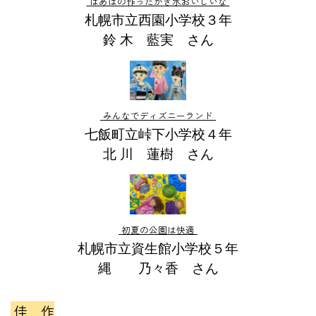
ばあばの作ったかき氷おいしいな
札幌市立西園小学校３年
鈴 木 藍実 さん
みんなでディズニーランド
七飯町立峠下小学校４年
北 川 蓮樹 さん
初夏の公園は快適
札幌市立資生館小学校５年
縄 乃々香 さん
佳 作