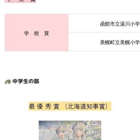
函館市立湯川小学
学 校 賞
美幌町立美幌小学
中学生の部
最 優 秀 賞 （北海道知事賞）