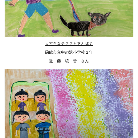
大すきなチワワとさんぽ♪
函館市立中の沢小学校２年
近 藤 綾 音 さん