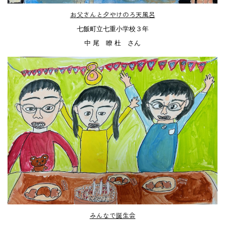
お父さんと夕やけのろ天風呂
七飯町立七重小学校３年
中 尾 瞭 杜 さん
みんなで誕生会