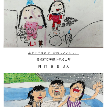
あそぶぞゆきで たのしいいちにち
美幌町立美幌小学校１年
田 口 奏 音 さん