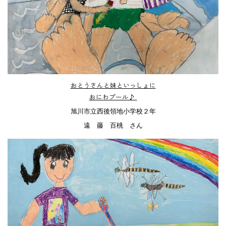
おとうさんと妹といっしょに
おにわプール♪
旭川市立西後領地小学校２年
遠 藤 百桃 さん