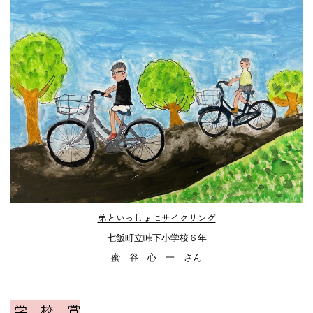
弟といっしょにサイクリング
七飯町立峠下小学校６年
蜜 谷 心 一 さん
学 校 賞