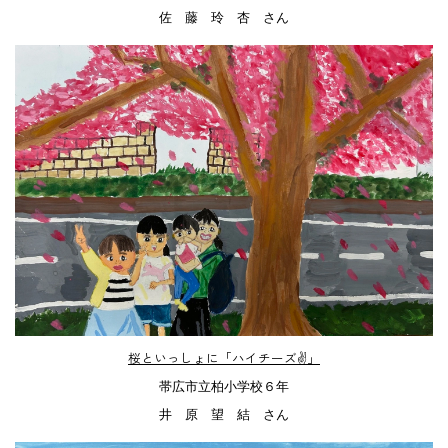
佐 藤 玲 杏 さん
桜といっしょに「ハイチーズ✌」
帯広市立柏小学校６年
井 原 望 結 さん