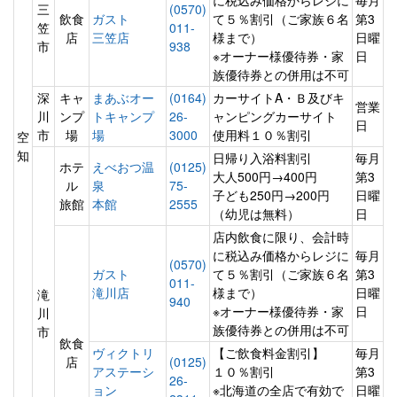
に税込み価格からレジに
毎月
三
(0570)
飲食
ガスト
て５％割引（ご家族６名
第3
笠
011-
店
三笠店
様まで）
日曜
市
938
※オーナー様優待券・家
日
族優待券との併用は不可
深
キャ
まあぶオー
(0164)
カーサイトA・Ｂ及びキ
営業
川
ンプ
トキャンプ
26-
ャンピングカーサイト
日
市
場
場
3000
使用料１０％割引
空
知
日帰り入浴料割引
毎月
ホテ
えべおつ温
(0125)
大人500円→400円
第3
ル
泉
75-
子ども250円→200円
日曜
旅館
本館
2555
（幼児は無料）
日
店内飲食に限り、会計時
に税込み価格からレジに
毎月
(0570)
ガスト
て５％割引（ご家族６名
第3
011-
滝川店
様まで）
日曜
滝
940
※オーナー様優待券・家
日
川
族優待券との併用は不可
市
飲食
ヴィクトリ
【ご飲食料金割引】
毎月
店
(0125)
アステーシ
１０％割引
第3
26-
ョン
※北海道の全店で有効で
日曜