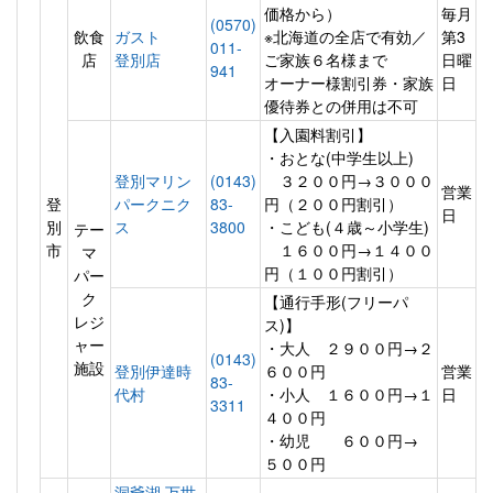
価格から）
毎月
(0570)
飲食
ガスト
※北海道の全店で有効／
第3
011-
店
登別店
ご家族６名様まで
日曜
941
オーナー様割引券・家族
日
優待券との併用は不可
【入園料割引】
・おとな(中学生以上)
登別マリン
(0143)
３２００円→３０００
営業
登
パークニク
83-
円（２００円割引）
日
別
ス
3800
・こども(４歳～小学生)
テー
市
１６００円→１４００
マ
円（１００円割引）
パー
ク
【通行手形(フリーパ
レジ
ス)】
ャー
・大人 ２９００円→２
(0143)
施設
登別伊達時
６００円
営業
83-
代村
・小人 １６００円→１
日
3311
４００円
・幼児 ６００円→
５００円
洞爺湖 万世