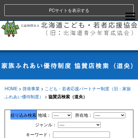
PCサイトを表示する
HOME
>
啓発事業
>
こども・若者応援パートナー制度（旧：家族
ふれあい優待制度）
>
協賛店検索（道央）
絞り込み検索
地域：
所在地：
ジャンル：
キーワード：