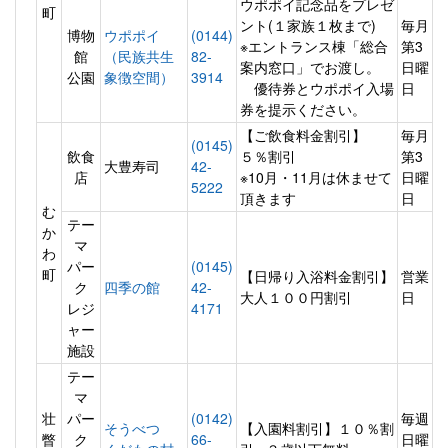
ウポポイ記念品をプレゼ
町
ント(１家族１枚まで)
毎月
博物
ウポポイ
(0144)
※エントランス棟「総合
第3
館
（民族共生
82-
案内窓口」でお渡し。
日曜
公園
象徴空間）
3914
優待券とウポポイ入場
日
券を提示ください。
【ご飲食料金割引】
毎月
(0145)
飲食
５％割引
第3
大豊寿司
42-
店
※10月・11月は休ませて
日曜
5222
頂きます
日
む
テー
か
マ
わ
パー
(0145)
町
【日帰り入浴料金割引】
営業
ク
四季の館
42-
大人１００円割引
日
レジ
4171
ャー
施設
テー
マ
壮
パー
(0142)
毎週
そうべつ
【入園料割引】１０％割
瞥
ク
66-
日曜