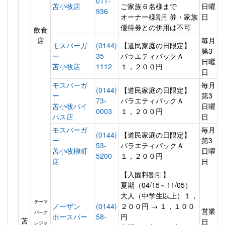
011-
苫小牧店
ご家族６名様まで
日曜
936
オーナー様割引券・家族
日
優待券との併用は不可
飲食
店
毎月
モスバーガ
(0144)
【道民家庭の日限定】
第3
ー
35-
バラエティパックＡ
日曜
苫小牧店
1112
１，２００円
日
モスバーガ
毎月
(0144)
【道民家庭の日限定】
ー
第3
73-
バラエティパックＡ
苫小牧バイ
日曜
0003
１，２００円
パス店
日
モスバーガ
毎月
(0144)
【道民家庭の日限定】
ー
第3
53-
バラエティパックＡ
苫小牧柳町
日曜
5200
１，２００円
店
日
【入園料割引】
夏期（04/15～11/05）
大人（中学生以上）１，
テーマ
ノーザン
(0144)
２００円 → １，１００
営業
パーク
ホースパー
58-
円
苫
日
レジャ