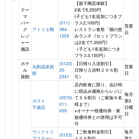
【親子陶芸体験】
テー
2名で5,250円
マ
(子ども1名追加につきプ
パー
(011)
ラス2,100円)
営業
ク
アトリエ陶
384-
レストラン食祭「畑の恵
日
レジ
1259
みランチ《セットプラン
ャー
は2名で7,350円》
施設
（子ども1名追加につき
プラス3,150円）
ホテ
(0123)
【日帰り入浴割引】
丸駒温泉旅
営業
ル
25-
日帰り入浴料２０％割
館
日
旅館
2341
引）
店内飲食に限り、会計時
に税込み価格からレジに
毎月
(0570)
て５％割引（ご家族６名
ガスト
第3
011-
様まで）
千歳店
日曜
939
※オーナー様優待券・家
日
族優待券との併用は不可
可
ヴィクトリ
【ご飲食料金割引】
毎月
(0123)
アステーシ
１０％割引
第3