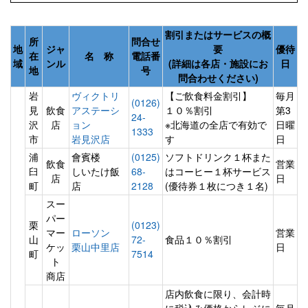
割引またはサービスの概
所
問合せ
地
ジャ
要
優待
在
名 称
電話番
域
ンル
(詳細は各店・施設にお
日
地
号
問合わせください)
岩
ヴィクトリ
【ご飲食料金割引】
毎月
(0126)
見
飲食
アステーシ
１０％割引
第3
24-
沢
店
ョン
※北海道の全店で有効で
日曜
1333
市
岩見沢店
す
日
浦
會賓楼
(0125)
ソフトドリンク１杯また
飲食
営業
臼
しいたけ飯
68-
はコーヒー１杯サービス
店
日
町
店
2128
(優待券１枚につき１名)
スー
パー
栗
(0123)
マー
ローソン
営業
山
72-
食品１０％割引
ケッ
栗山中里店
日
町
7514
ト
商店
店内飲食に限り、会計時