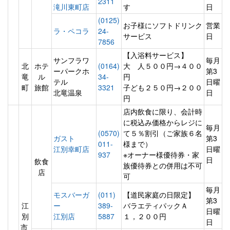
2311
滝川東町店
す
日
(0125)
お子様にソフトドリンク
営業
ラ・ペコラ
24-
サービス
日
7856
【入浴料サービス】
サンフラワ
毎月
北
ホテ
(0164)
大 人５００円→４００
ーパークホ
第3
竜
ル
34-
円
テル
日曜
町
旅館
3321
子ども２５０円→２００
北竜温泉
日
円
店内飲食に限り、会計時
に税込み価格からレジに
毎月
(0570)
て５％割引（ご家族６名
ガスト
第3
011-
様まで）
江別幸町店
日曜
937
※オーナー様優待券・家
日
飲食
族優待券との併用は不可
店
可
毎月
モスバーガ
(011)
【道民家庭の日限定】
第3
江
ー
389-
バラエティパックＡ
日曜
別
江別店
5887
１，２００円
日
市