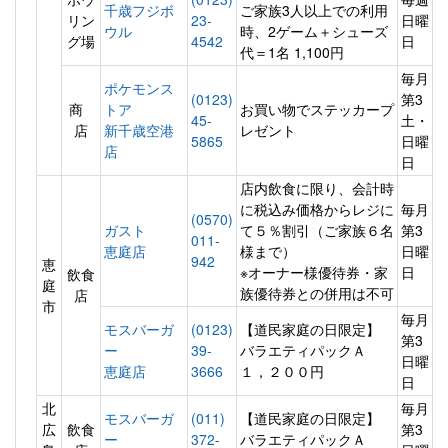
千歳フジボ
ご家族3人以上での利用
リン
23-
日曜
ウル
時、2ゲーム＋シューズ
グ場
4542
日
代＝1名 1,100円
毎月
ポケモンス
(0123)
第3
商
トア
お買い物でステッカープ
45-
土・
店
新千歳空港
レゼント
5865
日曜
店
日
店内飲食に限り、会計時
に税込み価格からレジに
毎月
(0570)
ガスト
て５％割引（ご家族６名
第3
011-
恵庭店
様まで）
日曜
942
恵
※オーナー様優待券・家
日
飲食
庭
族優待券との併用は不可
店
市
毎月
モスバーガ
(0123)
【道民家庭の日限定】
第3
ー
39-
バラエティパックＡ
日曜
恵庭店
3666
１，２００円
日
北
毎月
モスバーガ
(011)
【道民家庭の日限定】
広
飲食
第3
ー
372-
バラエティパックＡ