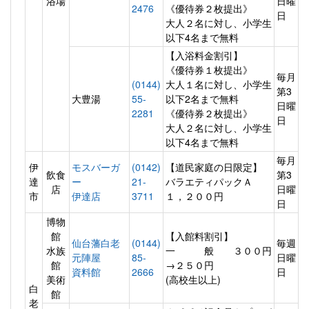
浴場
日曜
2476
《優待券２枚提出》
日
大人２名に対し、小学生
以下4名まで無料
【入浴料金割引】
《優待券１枚提出》
毎月
(0144)
大人１名に対し、小学生
第3
大豊湯
55-
以下2名まで無料
日曜
2281
《優待券２枚提出》
日
大人２名に対し、小学生
以下4名まで無料
毎月
伊
モスバーガ
(0142)
【道民家庭の日限定】
飲食
第3
達
ー
21-
バラエティパックＡ
店
日曜
市
伊達店
3711
１，２００円
日
博物
館
【入館料割引】
仙台藩白老
(0144)
毎週
水族
一 般 ３００円
元陣屋
85-
日曜
館
→２５０円
資料館
2666
日
美術
(高校生以上)
白
館
老