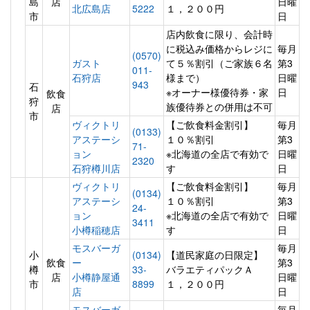
島
店
日曜
北広島店
5222
１，２００円
市
日
店内飲食に限り、会計時
に税込み価格からレジに
毎月
(0570)
ガスト
て５％割引（ご家族６名
第3
011-
石狩店
様まで）
日曜
943
石
※オーナー様優待券・家
日
飲食
狩
族優待券との併用は不可
店
市
ヴィクトリ
【ご飲食料金割引】
毎月
(0133)
アステーシ
１０％割引
第3
71-
ョン
※北海道の全店で有効で
日曜
2320
石狩樽川店
す
日
ヴィクトリ
【ご飲食料金割引】
毎月
(0134)
アステーシ
１０％割引
第3
24-
ョン
※北海道の全店で有効で
日曜
3411
小樽稲穂店
す
日
モスバーガ
毎月
小
(0134)
【道民家庭の日限定】
飲食
ー
第3
樽
33-
バラエティパックＡ
店
小樽静屋通
日曜
市
8899
１，２００円
店
日
モスバーガ
毎月