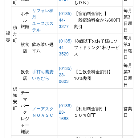
町
もＯＫ）
リフォレ積
毎月
ホテ
(0135)
【宿泊料金割引】
丹
第3
ル
44-
一般宿泊料金から600円
ユースホス
日曜
旅館
3277
割引
積
テル
日
後
丹
毎月
志
町
(0135)
18歳以下のお子様にソ
飲食
飲み喰い処
第3
44-
フトドリンク1杯サービ
店
平八
日曜
3529
ス
日
毎月
(0135)
飲食
手打ち蕎麦
【ご飲食料金割引】
第3
23-
店
いちむら
10％割引
日曜
0603
日
倶
テー
知
マ
安
パー
(0136)
町
ノーアスク
【利用料金割引】
営業
ク
23-
ＮＯＡＳＣ
１０％OFF
日
レジ
1688
ャー
施設