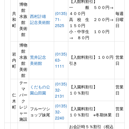
【入館料割引】
博物
一 般 ５００円→
館
共
(0135)
４００円
毎週
水族
西村計雄
和
71-
高 校 生 ２００円→
日曜
館
記念美術館
町
2525
１５０円
日
美術
小・中学生 １００円
館
→ ８０円
博物
館
岩
(0135)
水族
荒井記念
【入館料割引】１００円
営業
内
63-
館
美術館
引き
日
町
1111
美術
館
テー
(0135)
くだもの公
【入園料割引】
営業
マ
32-
園山田園
１０％割引
日
仁
パー
2131
木
ク
(0135)
町
レジ
フルーツシ
【入園料割引】
営業
32-
ャー
ョップ妹尾
１０％割引 ※冬期休業
日
2240
施設
お会計時５％割引（税込