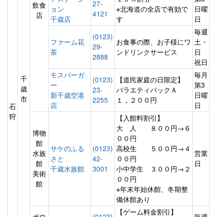
27-
飲食
ョン
※北海道の全店で有効で
日曜
4121
店
千歳店
す
日
毎週
(0123)
ファーム花
お食事の際、お子様にワ
土・
29-
茶
ンドリンクサービス
日
2888
祝日
モスバーガ
毎月
千
(0123)
【道民家庭の日限定】
ー
第3
歳
23-
バラエティパックＡ
新千歳空港
日曜
市
2255
１，２００円
店
日
石
狩
【入館料割引】
大 人 ８００円→６
博物
００円
館
サケのふる
(0123)
高校生 ５００円→４
水族
営業
さと
42-
００円
館
日
千歳水族館
3001
小中学生 ３００円→２
美術
００円
館
※年末年始休館、冬期整
備休館あり
【ゲーム料金割引】
ボウ
(0123)
毎週