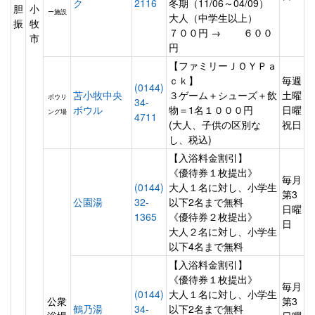
ク
2116
冬期（11/06～04/09）
胆
小
ー施設
大人（中学生以上）
振
牧
７００円 → ６００
市
円
【ファミリーＪＯＹＰａ
ｃｋ】
毎週
(0144)
苫小牧中央
３ゲーム＋シューズ＋飲
土曜
ボウリ
34-
ボウル
物＝1名１０００円
日曜
ング場
4711
(大人、子供の区別な
祝日
し、税込)
【入浴料金割引】
《優待券１枚提出》
毎月
(0144)
大人１名に対し、小学生
第3
公園湯
32-
以下2名まで無料
日曜
1365
《優待券２枚提出》
日
大人２名に対し、小学生
以下4名まで無料
【入浴料金割引】
《優待券１枚提出》
毎月
(0144)
大人１名に対し、小学生
公衆
第3
鶴乃湯
34-
以下2名まで無料