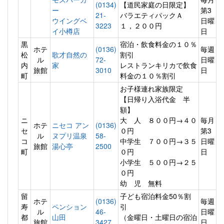
(0134)
【道民家庭の日限定】
ー
第3
21-
バラエティパックＡ
ウイングベ
日曜
3223
１，２００円
イ小樽店
日
黒
宿泊・飲食料金の１０％
ホテ
(0136)
毎週
松
歌才自然の
割引
ル
72-
日曜
内
家
レストランキリカで飲食
旅館
3010
日
町
料金の１０％割引
お子様連れ家族限定
【日帰り入浴代金 半
額】
ニ
大 人 ８００円→４０
毎月
ホテ
ニセコ アン
(0136)
セ
０円
第3
ル
ヌプリ温泉
58-
コ
中学生 ７００円→３５
日曜
旅館
湯心亭
2500
町
０円
日
小学生 ５００円→２５
０円
幼 児 無料
留
子ども宿泊料金50％割
ホテ
(0136)
毎週
寿
ペンション
引
ル
46-
日曜
都
山田
（金曜日・土曜日の宿泊
旅館
3427
日