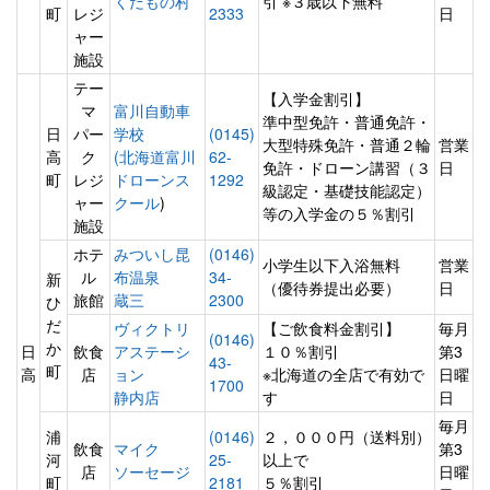
くだもの村
引 ※３歳以下無料
町
レジ
2333
日
ャー
施設
テー
【入学金割引】
マ
富川自動車
準中型免許・普通免許・
日
パー
学校
(0145)
大型特殊免許・普通２輪
営業
高
ク
(北海道富川
62-
免許・ドローン講習（３
日
町
レジ
ドローンス
1292
級認定・基礎技能認定）
ャー
クール
)
等の入学金の５％割引
施設
ホテ
みついし昆
(0146)
小学生以下入浴無料
営業
ル
布温泉
34-
新
（優待券提出必要）
日
旅館
蔵三
2300
ひ
だ
ヴィクトリ
【ご飲食料金割引】
毎月
(0146)
か
日
飲食
アステーシ
１０％割引
第3
43-
町
高
店
ョン
※北海道の全店で有効で
日曜
1700
静内店
す
日
毎月
浦
(0146)
２，０００円（送料別）
飲食
マイク
第3
河
25-
以上で
店
ソーセージ
日曜
町
2181
５％割引