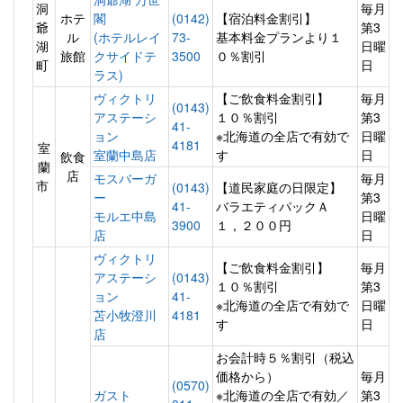
洞
毎月
ホテ
閣
(0142)
【宿泊料金割引】
爺
第3
ル
(ホテルレイ
73-
基本料金プランより１
湖
日曜
旅館
クサイドテ
3500
０％割引
町
日
ラス)
ヴィクトリ
【ご飲食料金割引】
毎月
(0143)
アステーシ
１０％割引
第3
41-
ョン
※北海道の全店で有効で
日曜
4181
室
室蘭中島店
す
日
飲食
蘭
店
モスバーガ
毎月
市
(0143)
【道民家庭の日限定】
ー
第3
41-
バラエティパックＡ
モルエ中島
日曜
3900
１，２００円
店
日
ヴィクトリ
【ご飲食料金割引】
毎月
アステーシ
(0143)
１０％割引
第3
ョン
41-
※北海道の全店で有効で
日曜
苫小牧澄川
4181
す
日
店
お会計時５％割引（税込
価格から）
毎月
(0570)
ガスト
※北海道の全店で有効／
第3