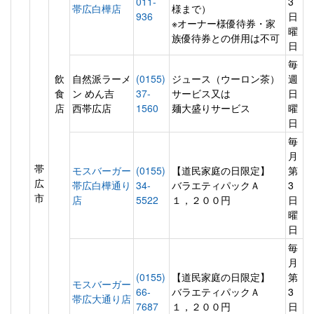
011-
3
帯広白樺店
様まで）
936
日
※オーナー様優待券・家
曜
族優待券との併用は不可
日
毎
飲
自然派ラーメ
(0155)
ジュース（ウーロン茶）
週
食
ン めん吉
37-
サービス又は
日
店
西帯広店
1560
麺大盛りサービス
曜
日
毎
月
帯
モスバーガー
(0155)
【道民家庭の日限定】
第
広
帯広白樺通り
34-
バラエティパックＡ
3
市
店
5522
１，２００円
日
曜
日
毎
月
(0155)
【道民家庭の日限定】
第
モスバーガー
66-
バラエティパックＡ
3
帯広大通り店
7687
１，２００円
日