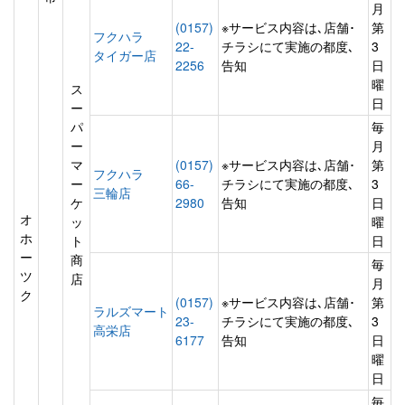
月
(0157)
※サービス内容は､店舗･
第
フクハラ
22-
チラシにて実施の都度､
3
タイガー店
2256
告知
日
曜
ス
日
ー
パ
毎
ー
月
マ
(0157)
※サービス内容は､店舗･
第
フクハラ
ー
66-
チラシにて実施の都度､
3
三輪店
ケ
2980
告知
日
オ
ッ
曜
ホ
ト
日
ー
商
毎
ツ
店
月
ク
(0157)
※サービス内容は､店舗･
第
ラルズマート
23-
チラシにて実施の都度､
3
高栄店
6177
告知
日
曜
日
毎