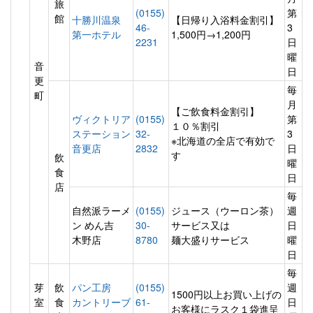
旅
(0155)
第
館
十勝川温泉
【日帰り入浴料金割引】
46-
3
第一ホテル
1,500円→1,200円
2231
日
曜
音
日
更
毎
町
月
【ご飲食料金割引】
ヴィクトリア
(0155)
第
１０％割引
ステーション
32-
3
※北海道の全店で有効で
音更店
2832
日
す
飲
曜
食
日
店
毎
自然派ラーメ
(0155)
ジュース（ウーロン茶）
週
ン めん吉
30-
サービス又は
日
木野店
8780
麺大盛りサービス
曜
日
毎
芽
飲
パン工房
(0155)
週
1500円以上お買い上げの
室
食
カントリーブ
61-
日
お客様にラスク１袋進呈