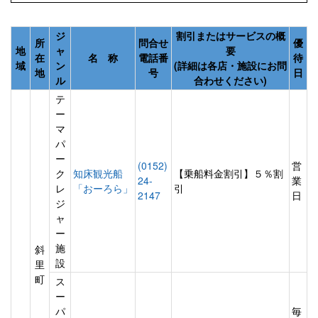
ジ
割引またはサービスの概
所
問合せ
優
地
ャ
要
在
名 称
電話番
待
域
ン
(詳細は各店・施設にお問
地
号
日
ル
合わせください)
テ
ー
マ
パ
ー
(0152)
営
ク
知床観光船
【乗船料金割引】５％割
24-
業
レ
「おーろら」
引
2147
日
ジ
ャ
ー
施
斜
設
里
町
ス
ー
パ
毎