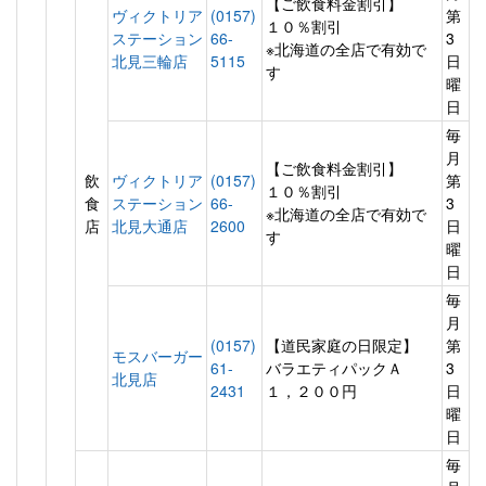
【ご飲食料金割引】
ヴィクトリア
(0157)
第
１０％割引
ステーション
66-
3
※北海道の全店で有効で
北見三輪店
5115
日
す
曜
日
毎
月
【ご飲食料金割引】
飲
ヴィクトリア
(0157)
第
１０％割引
食
ステーション
66-
3
※北海道の全店で有効で
店
北見大通店
2600
日
す
曜
日
毎
月
(0157)
【道民家庭の日限定】
第
モスバーガー
61-
バラエティパックＡ
3
北見店
2431
１，２００円
日
曜
日
毎