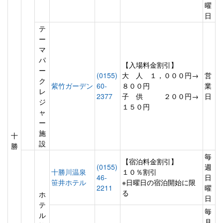
曜
日
テ
ー
マ
パ
【入場料金割引】
ー
(0155)
大 人 １，０００円→
営
ク
紫竹ガーデン
60-
８００円
業
レ
2377
子 供 ２００円→
日
ジ
１５０円
ャ
ー
施
十
設
勝
毎
【宿泊料金割引】
(0155)
週
十勝川温泉
１０％割引
46-
日
笹井ホテル
※日曜日の宿泊開始に限
2211
曜
る
ホ
日
テ
毎
ル
月