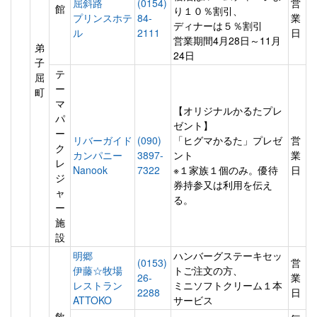
屈斜路
(0154)
営
館
り１０％割引、
プリンスホテ
84-
業
ディナーは５％割引
ル
2111
日
営業期間4月28日～11月
弟
24日
子
テ
屈
ー
町
マ
【オリジナルかるたプレ
パ
ゼント】
ー
リバーガイド
(090)
「ヒグマかるた」プレゼ
営
ク
カンパニー
3897-
ント
業
レ
Nanook
7322
※１家族１個のみ。優待
日
ジ
券持参又は利用を伝え
ャ
る。
ー
施
設
明郷
ハンバーグステーキセッ
(0153)
営
伊藤☆牧場
トご注文の方、
26-
業
レストラン
ミニソフトクリーム１本
2288
日
ATTOKO
サービス
飲