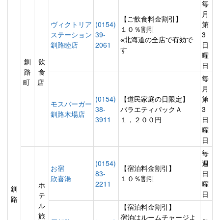
毎
月
【ご飲食料金割引】
ヴィクトリア
(0154)
第
１０％割引
ステーション
39-
3
※北海道の全店で有効で
釧路睦店
2061
日
す
曜
釧
飲
日
路
食
毎
町
店
月
(0154)
【道民家庭の日限定】
第
モスバーガー
38-
バラエティパックＡ
3
釧路木場店
3911
１，２００円
日
曜
日
毎
(0154)
週
お宿
【宿泊料金割引】
83-
日
欣喜湯
１０％割引
2211
曜
ホ
釧
日
テ
路
ル
【宿泊料金割引】
旅
宿泊はルームチャージよ