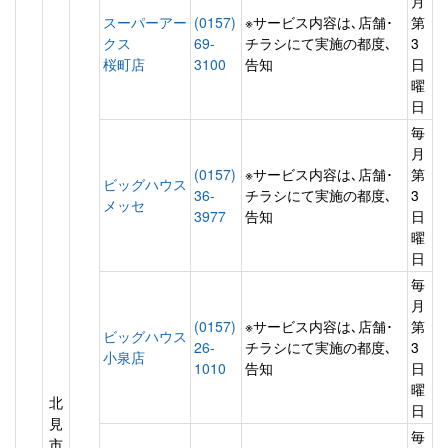
月
スーパーアー
(0157)
※サービス内容は､店舗･
第
クス
69-
チラシにて実施の都度､
3
桜町店
3100
告知
日
曜
日
毎
月
(0157)
※サービス内容は､店舗･
第
ビッグハウス
36-
チラシにて実施の都度､
3
メッセ
3977
告知
日
曜
日
毎
月
(0157)
※サービス内容は､店舗･
第
ビッグハウス
26-
チラシにて実施の都度､
3
小泉店
1010
告知
日
曜
北
日
見
毎
市