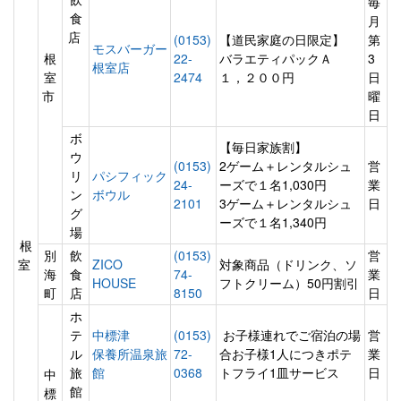
毎
食
月
店
(0153)
【道民家庭の日限定】
第
モスバーガー
根
22-
バラエティパックＡ
3
根室店
室
2474
１，２００円
日
市
曜
日
ボ
【毎日家族割】
ウ
(0153)
2ゲーム＋レンタルシュ
営
リ
パシフィック
24-
ーズで１名1,030円
業
ン
ボウル
2101
3ゲーム＋レンタルシュ
日
グ
ーズで１名1,340円
場
根
別
飲
(0153)
営
室
ZICO
対象商品（ドリンク、ソ
海
食
74-
業
HOUSE
フトクリーム）50円割引
町
店
8150
日
ホ
テ
中標津
(0153)
お子様連れでご宿泊の場
営
ル
保養所温泉旅
72-
合お子様1人につきポテ
業
旅
館
0368
トフライ1皿サービス
日
中
館
標