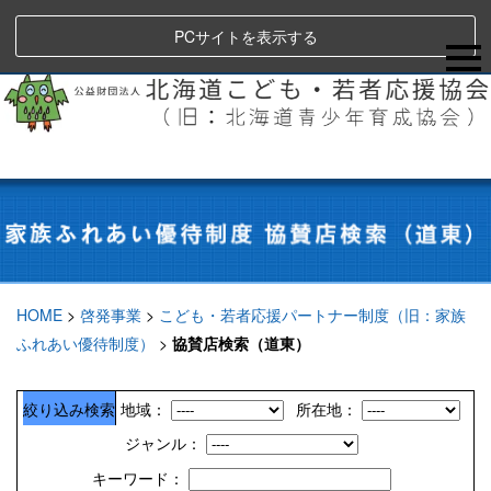
PCサイトを表示する
HOME
>
啓発事業
>
こども・若者応援パートナー制度（旧：家族
ふれあい優待制度）
>
協賛店検索（道東）
絞り込み検索
地域：
所在地：
ジャンル：
キーワード：