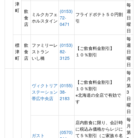
津
毎
町
飲
(0153)
週
ミルクカフェ
フライドポテト５０円割
食
72-
日
ホルスタイン
引
店
0471
曜
日
毎
標
飲
ファミリーレ
(0153)
週
【ご飲食料金割引】
津
食
ストラン
82-
日
１０％割引
町
店
いし橋
3125
曜
日
毎
月
【ご飲食料金割引】
ヴィクトリア
(0155)
第
１０％割引
ステーション
38-
3
※北海道の全店で有効で
帯広中央店
2183
日
す
曜
日
毎
店内飲食に限り、会計時
月
に税込み価格からレジに
(0570)
第
ガスト
て５％割引（ご家族６名