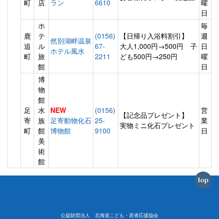
町
店
ラン
6610
曜
日
ホ
毎
鹿
テ
(0156)
【日帰り入浴料割引】
週
然別湖畔温泉
追
ル
67-
大人1,000円→500円 子
日
ホテル風水
町
旅
2211
ども500円→250円
曜
館
日
博
物
館
足
水
NEW
(0156)
営
【記念品プレゼント】
寄
族
足寄動物化石
25-
業
実物ミニ化石プレゼント
町
館
博物館
9100
日
美
術
館
公益財団法人 北海道こども・若者応援協会