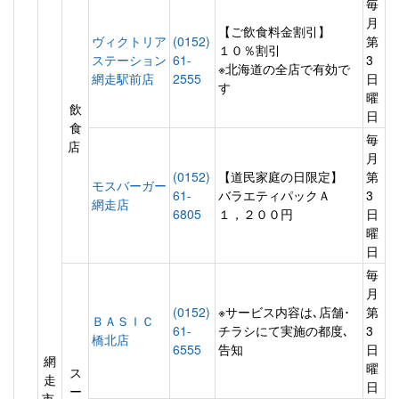
毎
月
【ご飲食料金割引】
ヴィクトリア
(0152)
第
１０％割引
ステーション
61-
3
※北海道の全店で有効で
網走駅前店
2555
日
す
曜
飲
日
食
毎
店
月
(0152)
【道民家庭の日限定】
第
モスバーガー
61-
バラエティパックＡ
3
網走店
6805
１，２００円
日
曜
日
毎
月
(0152)
※サービス内容は､店舗･
第
ＢＡＳＩＣ
61-
チラシにて実施の都度､
3
橋北店
6555
告知
日
網
曜
ス
走
日
ー
市