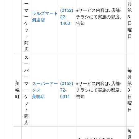
ー
月
マ
(0152)
※サービス内容は､店舗･
第
ラルズマート
ー
22-
チラシにて実施の都度､
3
斜里店
ケ
1400
告知
日
ッ
曜
ト
日
商
店
ス
ー
パ
毎
ー
月
美
マ
スーパーアー
(0152)
※サービス内容は､店舗･
第
幌
ー
クス
72-
チラシにて実施の都度､
3
町
ケ
美幌店
0311
告知
日
ッ
曜
ト
日
商
店
毎
月