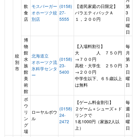
飲
モスバーガー
(0158)
【道民家庭の日限定】
第
食
オホーツク紋
27-
バラエティパックＡ
3
店
別店
5555
１，２００円
日
曜
日
博
物
【入場料割引】
毎
館
大 人 ７５０円
月
紋
北海道立
水
(0158)
→７００円
第
別
オホーツク流
族
23-
高校・大学生 ２５０円
3
市
氷科学センタ
館
5400
→２００円
日
ー
美
中学生以下、６５歳以上
曜
術
は無料
日
館
ボ
【ゲーム料金割引】
毎
ウ
(0158)
２ゲーム＋シューズ＋ド
週
リ
ローヤルボウ
24-
リンクで
日
ン
ル
2472
1名1000円（家族2人以
曜
グ
上）
日
場