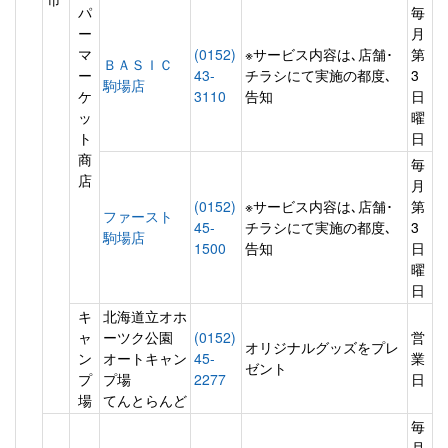
パ
毎
ー
月
マ
(0152)
※サービス内容は､店舗･
第
ＢＡＳＩＣ
ー
43-
チラシにて実施の都度､
3
駒場店
ケ
3110
告知
日
ッ
曜
ト
日
商
毎
店
月
(0152)
※サービス内容は､店舗･
第
ファースト
45-
チラシにて実施の都度､
3
駒場店
1500
告知
日
曜
日
キ
北海道立オホ
ャ
ーツク公園
(0152)
営
オリジナルグッズをプレ
ン
オートキャン
45-
業
ゼント
プ
プ場
2277
日
場
てんとらんど
毎
月